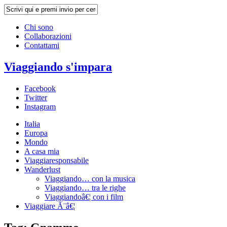
Chi sono
Collaborazioni
Contattami
Viaggiando s'impara
Facebook
Twitter
Instagram
Italia
Europa
Mondo
A casa mia
Viaggiaresponsabile
Wanderlust
Viaggiando… con la musica
Viaggiando… tra le righe
Viaggiandoâ€¦ con i film
Viaggiare Ã¨â€¦