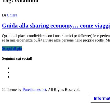
Tag:
Gnammo
Di
Chiara
Guida alla sharing economy… come viaggia
Quanto ci piace condividere con i nostri amici (o follower) le esperi
se la mia esperienza puÃ² aiutare altre persone nelle proprie scelte. M
Scopri di più
Seguimi sui social!
© Theme by
Purethemes.net
. All Rights Reserved.
Informat