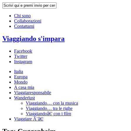
Chi sono
Collaborazioni
Contattami
Viaggiando s'impara
Facebook
Twitter
Instagram
Italia
Europa
Mondo
A casa mia
Viaggiaresponsabile
Wanderlust
Viaggiando… con la musica
Viaggiando… tra le righe
Viaggiandoâ€¦ con i film
Viaggiare Ã¨â€¦