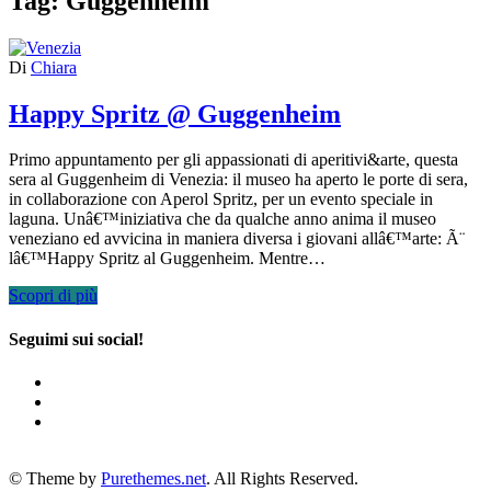
Tag:
Guggenheim
Di
Chiara
Happy Spritz @ Guggenheim
Primo appuntamento per gli appassionati di aperitivi&arte, questa
sera al Guggenheim di Venezia: il museo ha aperto le porte di sera,
in collaborazione con Aperol Spritz, per un evento speciale in
laguna. Unâ€™iniziativa che da qualche anno anima il museo
veneziano ed avvicina in maniera diversa i giovani allâ€™arte: Ã¨
lâ€™Happy Spritz al Guggenheim. Mentre…
Scopri di più
Seguimi sui social!
© Theme by
Purethemes.net
. All Rights Reserved.