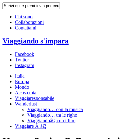
Chi sono
Collaborazioni
Contattami
Viaggiando s'impara
Facebook
Twitter
Instagram
Italia
Europa
Mondo
A casa mia
Viaggiaresponsabile
Wanderlust
Viaggiando… con la musica
Viaggiando… tra le righe
Viaggiandoâ€¦ con i film
Viaggiare Ã¨â€¦