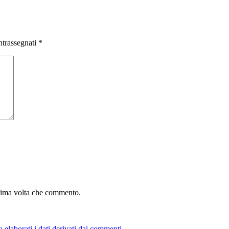
ntrassegnati
*
ssima volta che commento.
elaborati i dati derivati dai commenti
.