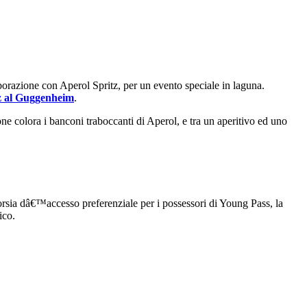
borazione con Aperol Spritz, per un evento speciale in laguna.
z al Guggenheim
.
ne colora i banconi traboccanti di Aperol, e tra un aperitivo ed uno
orsia dâ€™accesso preferenziale per i possessori di Young Pass, la
ico.