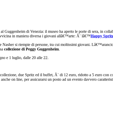
 al Guggenheim di Venezia: il museo ha aperto le porte di sera, in colla
vicina in maniera diversa i giovani allâ€™arte: Ã¨ lâ€™
Happy Sprit
e Nasher si riempie di persone, tra cui moltissimi giovani. Lâ€™arancio
osa
collezione di Peggy Guggenheim
.
o e 1 luglio, dalle 20 alle 22.
lezione, due Spritz ed il buffet, Ã¨ di 12 euro, ridotto a 5 euro con c
anche on line, per assicurarsi un posto ad un evento davvero caratterist