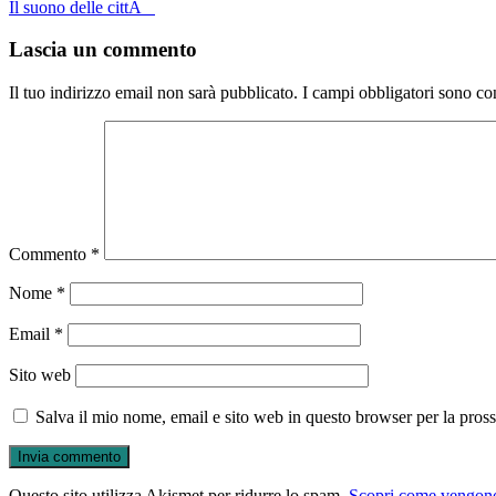
Il suono delle cittÃ
navigation
Lascia un commento
Il tuo indirizzo email non sarà pubblicato.
I campi obbligatori sono co
Commento
*
Nome
*
Email
*
Sito web
Salva il mio nome, email e sito web in questo browser per la pro
Questo sito utilizza Akismet per ridurre lo spam.
Scopri come vengono 