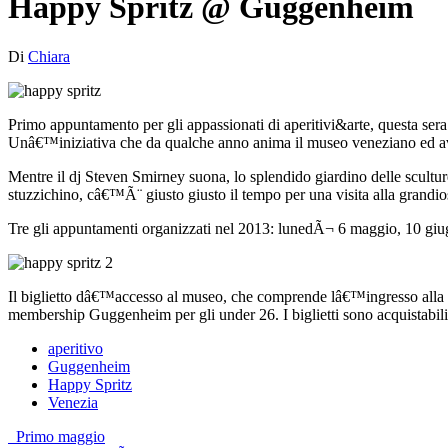
Happy Spritz @ Guggenheim
Di
Chiara
Primo appuntamento per gli appassionati di aperitivi&arte, questa sera
Unâ€™iniziativa che da qualche anno anima il museo veneziano ed av
Mentre il dj Steven Smirney suona, lo splendido giardino delle scultur
stuzzichino, câ€™Ã¨ giusto giusto il tempo per una visita alla grandi
Tre gli appuntamenti organizzati nel 2013: lunedÃ¬ 6 maggio, 10 giugn
Il biglietto dâ€™accesso al museo, che comprende lâ€™ingresso alla col
membership Guggenheim per gli under 26. I biglietti sono acquistabili 
aperitivo
Guggenheim
Happy Spritz
Venezia
Post
Primo maggio