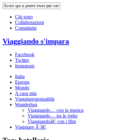
Chi sono
Collaborazioni
Contattami
Viaggiando s'impara
Facebook
Twitter
Instagram
Italia
Europa
Mondo
A casa mia
Viaggiaresponsabile
Wanderlust
Viaggiando… con la musica
Viaggiando… tra le righe
Viaggiandoâ€¦ con i film
Viaggiare Ã¨â€¦