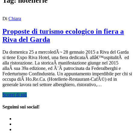
Tag:
hotellerie
Di
Chiara
Proposte di turismo ecologico in fiera a
Riva del Garda
Da domenica 25 a mercoledÃ¬ 28 gennaio 2015 a Riva del Garda
si tiene Expo Riva Hotel, una fiera dedicataÂ allâ€™ospitalitÃ ed
alla ristorazione. La storicaÂ manifestazione giunge nel 2015
allaÂ sua 39a edizione, ed Ã¨Â patrocinata da Federalberghi e
Federturismo Confindustria. Un appuntamento imperdibile per chi si
occupa diÂ Ho.Re.Ca. (Hotellerie-Restaurant-CafÃ©) ed in
generale lavora nel settore alberghiero, ristorativo,…
Scopri di più
Seguimi sui social!