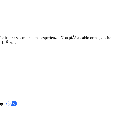
che impressione della mia esperienza. Non piÃ¹ a caldo ormai, anche
 2015Â si…
cy