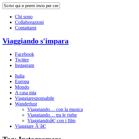
Chi sono
Collaborazioni
Contattami
Viaggiando s'impara
Facebook
Twitter
Instagram
Italia
Europa
Mondo
A casa mia
Viaggiaresponsabile
Wanderlust
Viaggiando… con la musica
Viaggiando… tra le righe
Viaggiandoâ€¦ con i film
Viaggiare Ã¨â€¦