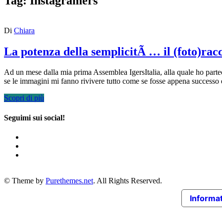
Tag:
Instagramers
Di
Chiara
La potenza della semplicitÃ … il (foto)ra
Ad un mese dalla mia prima Assemblea IgersItalia, alla quale ho part
se le immagini mi fanno rivivere tutto come se fosse appena successo
Scopri di più
Seguimi sui social!
© Theme by
Purethemes.net
. All Rights Reserved.
Informat