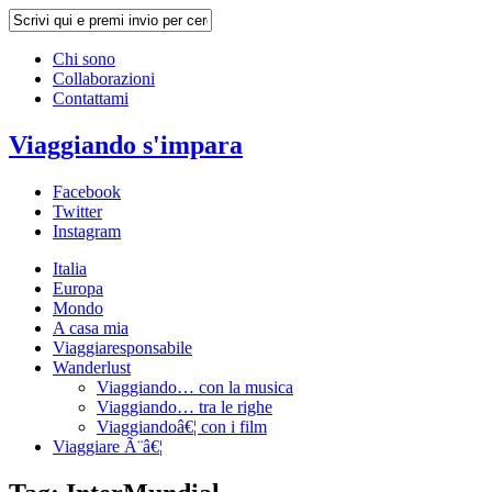
Chi sono
Collaborazioni
Contattami
Viaggiando s'impara
Facebook
Twitter
Instagram
Italia
Europa
Mondo
A casa mia
Viaggiaresponsabile
Wanderlust
Viaggiando… con la musica
Viaggiando… tra le righe
Viaggiandoâ€¦ con i film
Viaggiare Ã¨â€¦