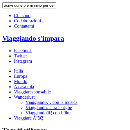
Chi sono
Collaborazioni
Contattami
Viaggiando s'impara
Facebook
Twitter
Instagram
Italia
Europa
Mondo
A casa mia
Viaggiaresponsabile
Wanderlust
Viaggiando… con la musica
Viaggiando… tra le righe
Viaggiandoâ€¦ con i film
Viaggiare Ã¨â€¦