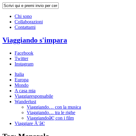
Chi sono
Collaborazioni
Contattami
Viaggiando s'impara
Facebook
Twitter
Instagram
Italia
Europa
Mondo
A casa mia
Viaggiaresponsabile
Wanderlust
Viaggiando… con la musica
Viaggiando… tra le righe
Viaggiandoâ€¦ con i film
Viaggiare Ã¨â€¦