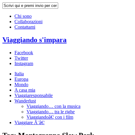
Chi sono
Collaborazioni
Contattami
Viaggiando s'impara
Facebook
Twitter
Instagram
Italia
Europa
Mondo
A casa mia
Viaggiaresponsabile
Wanderlust
Viaggiando… con la musica
Viaggiando… tra le righe
Viaggiandoâ€¦ con i film
Viaggiare Ã¨â€¦