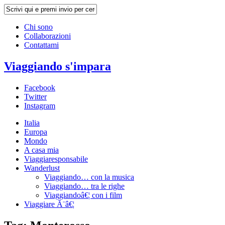
Chi sono
Collaborazioni
Contattami
Viaggiando s'impara
Facebook
Twitter
Instagram
Italia
Europa
Mondo
A casa mia
Viaggiaresponsabile
Wanderlust
Viaggiando… con la musica
Viaggiando… tra le righe
Viaggiandoâ€¦ con i film
Viaggiare Ã¨â€¦