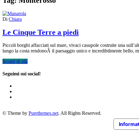
Tag:
Monterosso
Di
Chiara
Le Cinque Terre a piedi
Piccoli borghi affacciati sul mare, vivaci casupole costruite una sull’al
lungo la costa rendonoÂ il paesaggio unico e incredibilmente bello, m
Scopri di più
Seguimi sui social!
© Theme by
Purethemes.net
. All Rights Reserved.
Informat