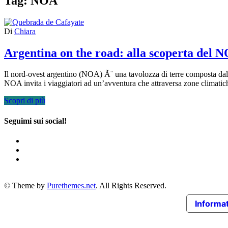
Tag:
NOA
Di
Chiara
Argentina on the road: alla scoperta del N
Il nord-ovest argentino (NOA) Ã¨ una tavolozza di terre composta dalle
NOA invita i viaggiatori ad un’avventura che attraversa zone climatic
Scopri di più
Seguimi sui social!
© Theme by
Purethemes.net
. All Rights Reserved.
Informat