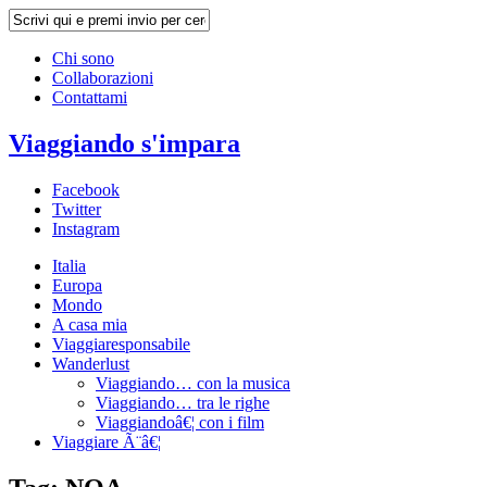
Chi sono
Collaborazioni
Contattami
Viaggiando s'impara
Facebook
Twitter
Instagram
Italia
Europa
Mondo
A casa mia
Viaggiaresponsabile
Wanderlust
Viaggiando… con la musica
Viaggiando… tra le righe
Viaggiandoâ€¦ con i film
Viaggiare Ã¨â€¦