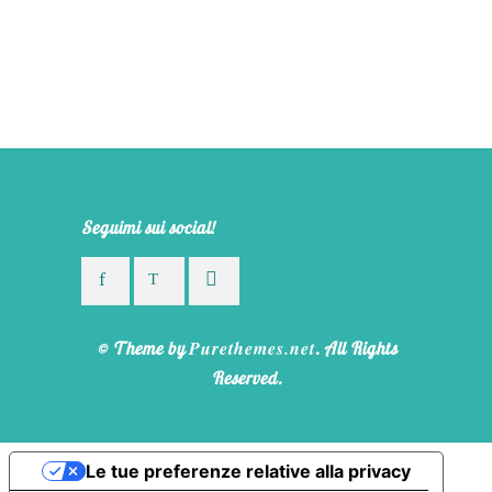
Seguimi sui social!
Purethemes.net
© Theme by
. All Rights
Reserved.
Le tue preferenze relative alla privacy