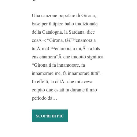
Una canzone popolare di Girona,
base per il tipico ballo tradizionale
della Catalogna, la Sardana, dice
cosÃ¬: “Girona, tâ€™enamora a
tu,Â mâ€™enamora a mi,Â i a tots
ens enamora“Â che tradotto significa
“Girona ti fa innamorare, fa
innamorare me, fa innamorare tutti”.
In effetti, la cittÃ che mi aveva
colpito due estati fa durante il mio
periodo da…
SCOPRI DI PIÙ