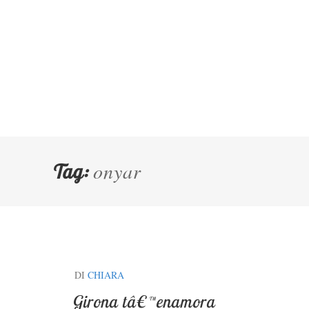
onyar
Tag:
DI
CHIARA
Girona tâ€™enamora