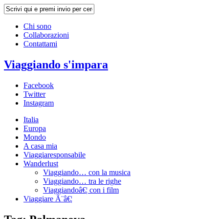
Chi sono
Collaborazioni
Contattami
Viaggiando s'impara
Facebook
Twitter
Instagram
Italia
Europa
Mondo
A casa mia
Viaggiaresponsabile
Wanderlust
Viaggiando… con la musica
Viaggiando… tra le righe
Viaggiandoâ€¦ con i film
Viaggiare Ã¨â€¦