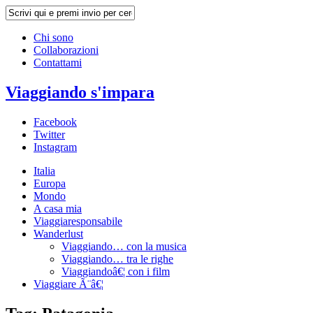
Chi sono
Collaborazioni
Contattami
Viaggiando s'impara
Facebook
Twitter
Instagram
Italia
Europa
Mondo
A casa mia
Viaggiaresponsabile
Wanderlust
Viaggiando… con la musica
Viaggiando… tra le righe
Viaggiandoâ€¦ con i film
Viaggiare Ã¨â€¦