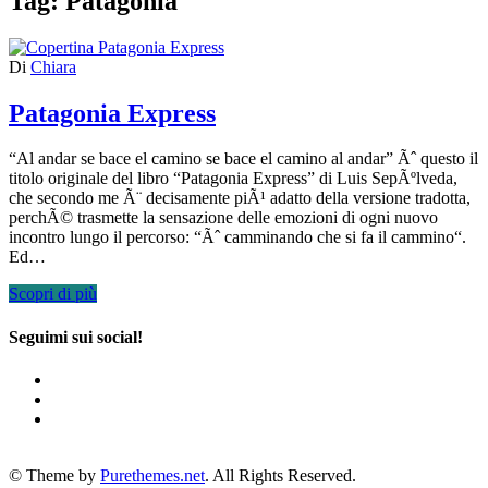
Tag:
Patagonia
Di
Chiara
Patagonia Express
“Al andar se bace el camino se bace el camino al andar” Ãˆ questo il
titolo originale del libro “Patagonia Express” di Luis SepÃºlveda,
che secondo me Ã¨ decisamente piÃ¹ adatto della versione tradotta,
perchÃ© trasmette la sensazione delle emozioni di ogni nuovo
incontro lungo il percorso: “Ãˆ camminando che si fa il cammino“.
Ed…
Scopri di più
Seguimi sui social!
© Theme by
Purethemes.net
. All Rights Reserved.