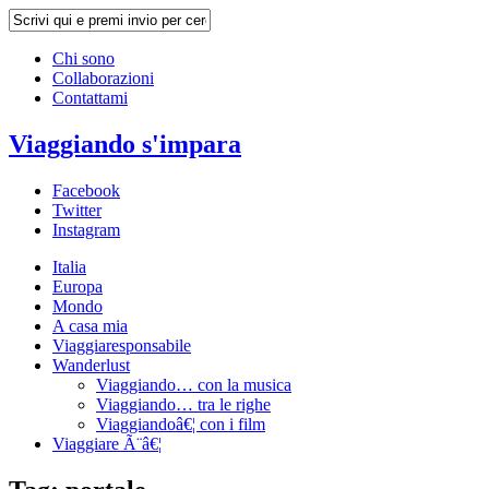
Chi sono
Collaborazioni
Contattami
Viaggiando s'impara
Facebook
Twitter
Instagram
Italia
Europa
Mondo
A casa mia
Viaggiaresponsabile
Wanderlust
Viaggiando… con la musica
Viaggiando… tra le righe
Viaggiandoâ€¦ con i film
Viaggiare Ã¨â€¦