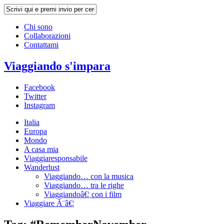
Chi sono
Collaborazioni
Contattami
Viaggiando s'impara
Facebook
Twitter
Instagram
Italia
Europa
Mondo
A casa mia
Viaggiaresponsabile
Wanderlust
Viaggiando… con la musica
Viaggiando… tra le righe
Viaggiandoâ€¦ con i film
Viaggiare Ã¨â€¦