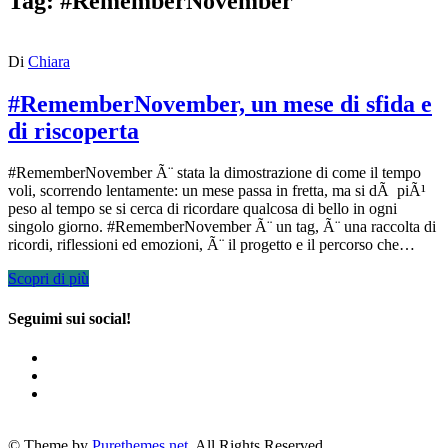
Tag:
#RememberNovember
Di
Chiara
#RememberNovember, un mese di sfida e
di riscoperta
#RememberNovember Ã¨ stata la dimostrazione di come il tempo
voli, scorrendo lentamente: un mese passa in fretta, ma si dÃ piÃ¹
peso al tempo se si cerca di ricordare qualcosa di bello in ogni
singolo giorno. #RememberNovember Ã¨ un tag, Ã¨ una raccolta di
ricordi, riflessioni ed emozioni, Ã¨ il progetto e il percorso che…
Scopri di più
Seguimi sui social!
© Theme by
Purethemes.net
. All Rights Reserved.