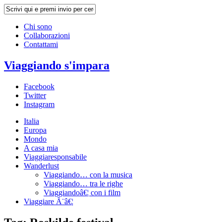
Chi sono
Collaborazioni
Contattami
Viaggiando s'impara
Facebook
Twitter
Instagram
Italia
Europa
Mondo
A casa mia
Viaggiaresponsabile
Wanderlust
Viaggiando… con la musica
Viaggiando… tra le righe
Viaggiandoâ€¦ con i film
Viaggiare Ã¨â€¦