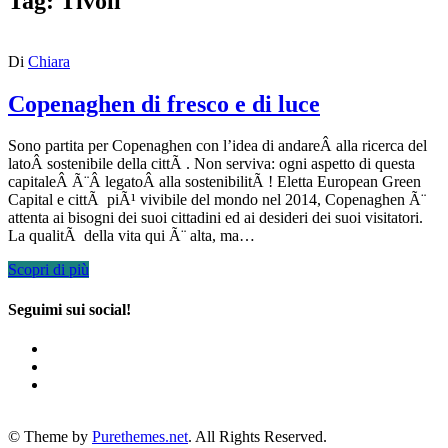
Tag:
Tivoli
Di
Chiara
Copenaghen di fresco e di luce
Sono partita per Copenaghen con l’idea di andareÂ alla ricerca del
latoÂ sostenibile della cittÃ . Non serviva: ogni aspetto di questa
capitaleÂ Ã¨Â legatoÂ alla sostenibilitÃ ! Eletta European Green
Capital e cittÃ piÃ¹ vivibile del mondo nel 2014, Copenaghen Ã¨
attenta ai bisogni dei suoi cittadini ed ai desideri dei suoi visitatori.
La qualitÃ della vita qui Ã¨ alta, ma…
Scopri di più
Seguimi sui social!
© Theme by
Purethemes.net
. All Rights Reserved.