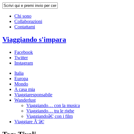
Chi sono
Collaborazioni
Contattami
Viaggiando s'impara
Facebook
Twitter
Instagram
Italia
Europa
Mondo
A casa mia
Viaggiaresponsabile
Wanderlust
Viaggiando… con la musica
Viaggiando… tra le righe
Viaggiandoâ€¦ con i film
Viaggiare Ã¨â€¦