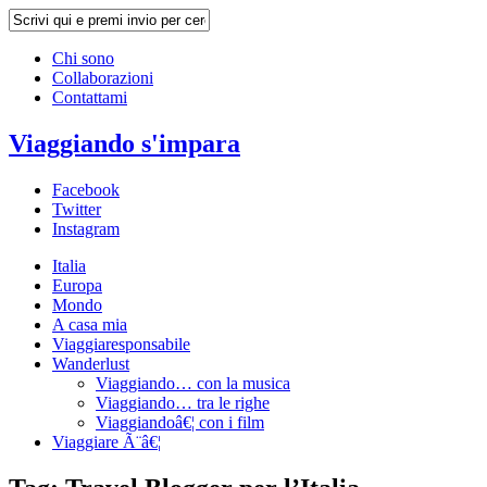
Chi sono
Collaborazioni
Contattami
Viaggiando s'impara
Facebook
Twitter
Instagram
Italia
Europa
Mondo
A casa mia
Viaggiaresponsabile
Wanderlust
Viaggiando… con la musica
Viaggiando… tra le righe
Viaggiandoâ€¦ con i film
Viaggiare Ã¨â€¦