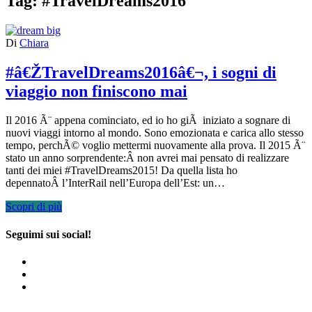
Tag:
#TravelDreams2016
Di
Chiara
#â€ŽTravelDreams2016â€¬, i sogni di
viaggio non finiscono mai
Il 2016 Ã¨ appena cominciato, ed io ho giÃ iniziato a sognare di
nuovi viaggi intorno al mondo. Sono emozionata e carica allo stesso
tempo, perchÃ© voglio mettermi nuovamente alla prova. Il 2015 Ã¨
stato un anno sorprendente:Â non avrei mai pensato di realizzare
tanti dei miei #TravelDreams2015! Da quella lista ho
depennatoÂ l’InterRail nell’Europa dell’Est: un…
Scopri di più
Seguimi sui social!