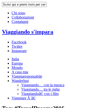
Chi sono
Collaborazioni
Contattami
Viaggiando s'impara
Facebook
Twitter
Instagram
Italia
Europa
Mondo
A casa mia
Viaggiaresponsabile
Wanderlust
Viaggiando… con la musica
Viaggiando… tra le righe
Viaggiandoâ€¦ con i film
Viaggiare Ã¨â€¦