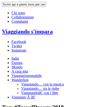
Chi sono
Collaborazioni
Contattami
Viaggiando s'impara
Facebook
Twitter
Instagram
Italia
Europa
Mondo
A casa mia
Viaggiaresponsabile
Wanderlust
Viaggiando… con la musica
Viaggiando… tra le righe
Viaggiandoâ€¦ con i film
Viaggiare Ã¨â€¦