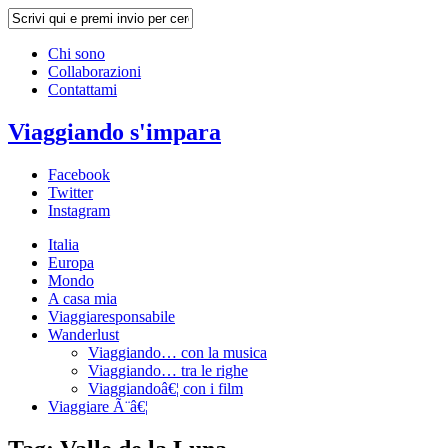
Chi sono
Collaborazioni
Contattami
Viaggiando s'impara
Facebook
Twitter
Instagram
Italia
Europa
Mondo
A casa mia
Viaggiaresponsabile
Wanderlust
Viaggiando… con la musica
Viaggiando… tra le righe
Viaggiandoâ€¦ con i film
Viaggiare Ã¨â€¦