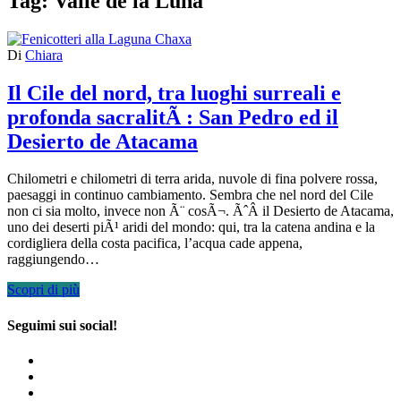
Tag:
Valle de la Luna
Di
Chiara
Il Cile del nord, tra luoghi surreali e
profonda sacralitÃ : San Pedro ed il
Desierto de Atacama
Chilometri e chilometri di terra arida, nuvole di fina polvere rossa,
paesaggi in continuo cambiamento. Sembra che nel nord del Cile
non ci sia molto, invece non Ã¨ cosÃ¬. ÃˆÂ il Desierto de Atacama,
uno dei deserti piÃ¹ aridi del mondo: qui, tra la catena andina e la
cordigliera della costa pacifica, l’acqua cade appena,
raggiungendo…
Scopri di più
Seguimi sui social!