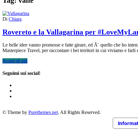
Tag:
valle
Di
Chiara
Rovereto e la Vallagarina per #LoveMyLa
Le belle idee vanno promosse e fatte girare, ed Ã¨ quello che ho int
Masterpiece Travel, per raccontare i bei territori in cui viviamo e f
Scopri di più
Seguimi sui social!
© Theme by
Purethemes.net
. All Rights Reserved.
Informat