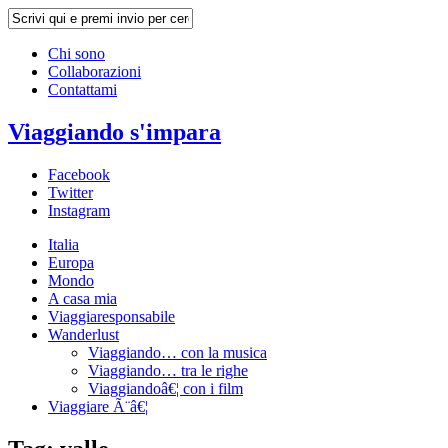
Chi sono
Collaborazioni
Contattami
Viaggiando s'impara
Facebook
Twitter
Instagram
Italia
Europa
Mondo
A casa mia
Viaggiaresponsabile
Wanderlust
Viaggiando… con la musica
Viaggiando… tra le righe
Viaggiandoâ€¦ con i film
Viaggiare Ã¨â€¦