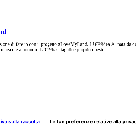
nd
enzione di fare io con il progetto #LoveMyLand. Lâ€™idea Ã¨ nata da du
arli conoscere al mondo. Lâ€™hashtag dice proprio questo:…
iva sulla raccolta
Le tue preferenze relative alla priva