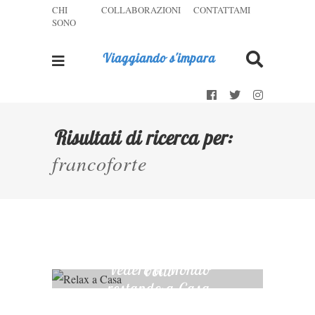
CHI
COLLABORAZIONI
CONTATTAMI
SONO
Viaggiando s'impara
Risultati di ricerca per:
francoforte
Scatti rubati
Francoforte, la
alla primavera
cittÃ dai due
di Francoforte
Vedere il Mondo
volti
restando a Casa
La mia travel
Gli Alberghi
I miei