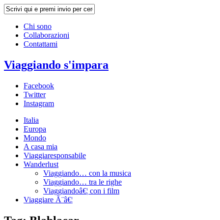
Chi sono
Collaborazioni
Contattami
Viaggiando s'impara
Facebook
Twitter
Instagram
Italia
Europa
Mondo
A casa mia
Viaggiaresponsabile
Wanderlust
Viaggiando… con la musica
Viaggiando… tra le righe
Viaggiandoâ€¦ con i film
Viaggiare Ã¨â€¦