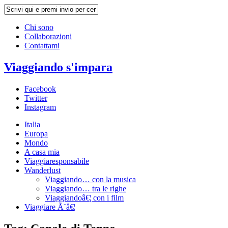
Chi sono
Collaborazioni
Contattami
Viaggiando s'impara
Facebook
Twitter
Instagram
Italia
Europa
Mondo
A casa mia
Viaggiaresponsabile
Wanderlust
Viaggiando… con la musica
Viaggiando… tra le righe
Viaggiandoâ€¦ con i film
Viaggiare Ã¨â€¦