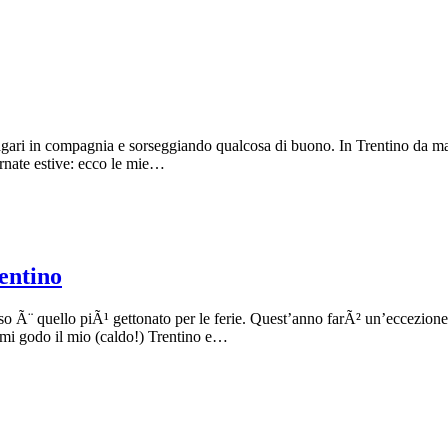
 magari in compagnia e sorseggiando qualcosa di buono. In Trentino da magg
ornate estive: ecco le mie…
rentino
sso Ã¨ quello piÃ¹ gettonato per le ferie. Quest’anno farÃ² un’eccezion
 mi godo il mio (caldo!) Trentino e…