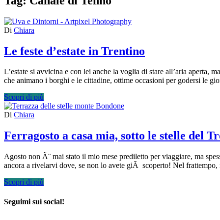
Tag:
Canale di Tenno
Di
Chiara
Le feste d’estate in Trentino
L’estate si avvicina e con lei anche la voglia di stare all’aria aperta,
che animano i borghi e le cittadine, ottime occasioni per godersi le gi
Scopri di più
Di
Chiara
Ferragosto a casa mia, sotto le stelle del T
Agosto non Ã¨ mai stato il mio mese prediletto per viaggiare, ma spe
ancora a rivelarvi dove, se non lo avete giÃ scoperto! Nel frattempo,
Scopri di più
Seguimi sui social!