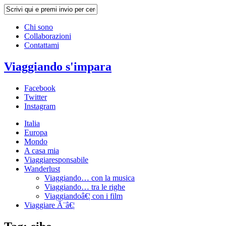
Chi sono
Collaborazioni
Contattami
Viaggiando s'impara
Facebook
Twitter
Instagram
Italia
Europa
Mondo
A casa mia
Viaggiaresponsabile
Wanderlust
Viaggiando… con la musica
Viaggiando… tra le righe
Viaggiandoâ€¦ con i film
Viaggiare Ã¨â€¦