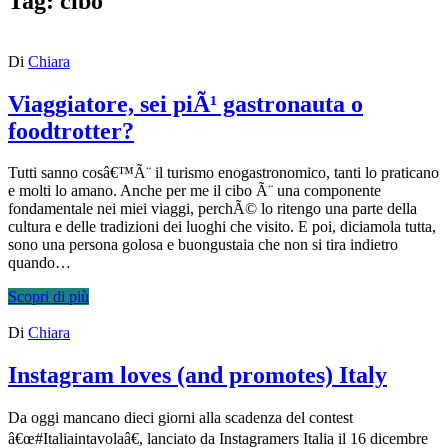
Tag:
cibo
Di
Chiara
Viaggiatore, sei piÃ¹ gastronauta o
foodtrotter?
Tutti sanno cosâ€™Ã¨ il turismo enogastronomico, tanti lo praticano
e molti lo amano. Anche per me il cibo Ã¨ una componente
fondamentale nei miei viaggi, perchÃ© lo ritengo una parte della
cultura e delle tradizioni dei luoghi che visito. E poi, diciamola tutta,
sono una persona golosa e buongustaia che non si tira indietro
quando…
Scopri di più
Di
Chiara
Instagram loves (and promotes) Italy
Da oggi mancano dieci giorni alla scadenza del contest
â€œ#Italiaintavolaâ€, lanciato da Instagramers Italia il 16 dicembre