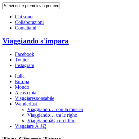
Chi sono
Collaborazioni
Contattami
Viaggiando s'impara
Facebook
Twitter
Instagram
Italia
Europa
Mondo
A casa mia
Viaggiaresponsabile
Wanderlust
Viaggiando… con la musica
Viaggiando… tra le righe
Viaggiandoâ€¦ con i film
Viaggiare Ã¨â€¦