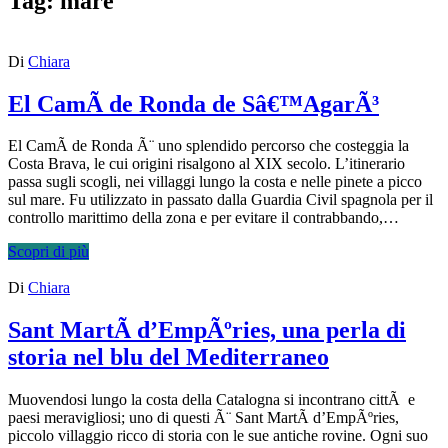
Tag:
mare
Di
Chiara
El CamÃ­ de Ronda de Sâ€™AgarÃ³
El CamÃ­ de Ronda Ã¨ uno splendido percorso che costeggia la
Costa Brava, le cui origini risalgono al XIX secolo. L’itinerario
passa sugli scogli, nei villaggi lungo la costa e nelle pinete a picco
sul mare. Fu utilizzato in passato dalla Guardia Civil spagnola per il
controllo marittimo della zona e per evitare il contrabbando,…
Scopri di più
Di
Chiara
Sant MartÃ­ d’EmpÃºries, una perla di
storia nel blu del Mediterraneo
Muovendosi lungo la costa della Catalogna si incontrano cittÃ e
paesi meravigliosi; uno di questi Ã¨ Sant MartÃ­ d’EmpÃºries,
piccolo villaggio ricco di storia con le sue antiche rovine. Ogni suo