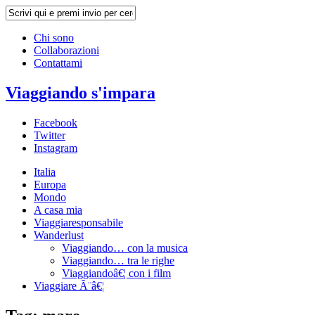
Chi sono
Collaborazioni
Contattami
Viaggiando s'impara
Facebook
Twitter
Instagram
Italia
Europa
Mondo
A casa mia
Viaggiaresponsabile
Wanderlust
Viaggiando… con la musica
Viaggiando… tra le righe
Viaggiandoâ€¦ con i film
Viaggiare Ã¨â€¦