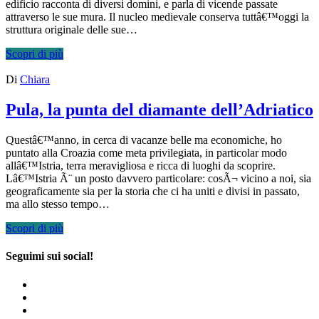
edificio racconta di diversi domini, e parla di vicende passate
attraverso le sue mura. Il nucleo medievale conserva tuttâ€™oggi la
struttura originale delle sue…
Scopri di più
Di
Chiara
Pula, la punta del diamante dell’Adriatico
Questâ€™anno, in cerca di vacanze belle ma economiche, ho
puntato alla Croazia come meta privilegiata, in particolar modo
allâ€™Istria, terra meravigliosa e ricca di luoghi da scoprire.
Lâ€™Istria Ã¨ un posto davvero particolare: cosÃ¬ vicino a noi, sia
geograficamente sia per la storia che ci ha uniti e divisi in passato,
ma allo stesso tempo…
Scopri di più
Seguimi sui social!