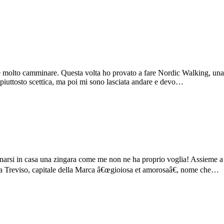
molto camminare. Questa volta ho provato a fare Nordic Walking, una d
ero piuttosto scettica, ma poi mi sono lasciata andare e devo…
narsi in casa una zingara come me non ne ha proprio voglia! Assieme a 
o a Treviso, capitale della Marca â€œgioiosa et amorosaâ€, nome che…