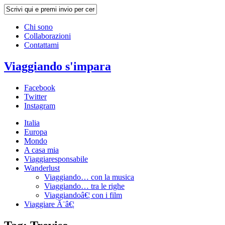
Chi sono
Collaborazioni
Contattami
Viaggiando s'impara
Facebook
Twitter
Instagram
Italia
Europa
Mondo
A casa mia
Viaggiaresponsabile
Wanderlust
Viaggiando… con la musica
Viaggiando… tra le righe
Viaggiandoâ€¦ con i film
Viaggiare Ã¨â€¦