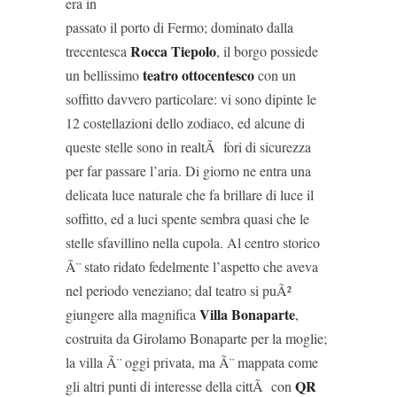
era in
passato il porto di Fermo; dominato dalla
Rocca Tiepolo
trecentesca
, il borgo possiede
teatro ottocentesco
un bellissimo
con un
soffitto davvero particolare: vi sono dipinte le
12 costellazioni dello zodiaco, ed alcune di
queste stelle sono in realtÃ fori di sicurezza
per far passare l’aria. Di giorno ne entra una
delicata luce naturale che fa brillare di luce il
soffitto, ed a luci spente sembra quasi che le
stelle sfavillino nella cupola. Al centro storico
Ã¨ stato ridato fedelmente l’aspetto che aveva
nel periodo veneziano; dal teatro si puÃ²
Villa Bonaparte
giungere alla magnifica
,
costruita da Girolamo Bonaparte per la moglie;
la villa Ã¨ oggi privata, ma Ã¨ mappata come
QR
gli altri punti di interesse della cittÃ con