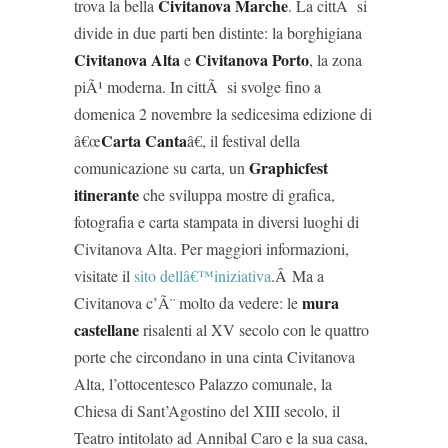
Civitanova Marche
trova la bella
. La cittÃ si
divide in due parti ben distinte: la borghigiana
Civitanova Alta
Civitanova Porto
e
, la zona
piÃ¹ moderna. In cittÃ si svolge fino a
domenica 2 novembre la sedicesima edizione di
Carta Canta
â€œ
â€, il festival della
Graphicfest
comunicazione su carta, un
itinerante
che sviluppa mostre di grafica,
fotografia e carta stampata in diversi luoghi di
Civitanova Alta. Per maggiori informazioni,
visitate il
sito dellâ€™iniziativa
.Â Ma a
mura
Civitanova c’Ã¨ molto da vedere: le
castellane
risalenti al XV secolo con le quattro
porte che circondano in una cinta Civitanova
Alta, l’ottocentesco Palazzo comunale, la
Chiesa di Sant’Agostino del XIII secolo, il
Teatro intitolato ad Annibal Caro e la sua casa,