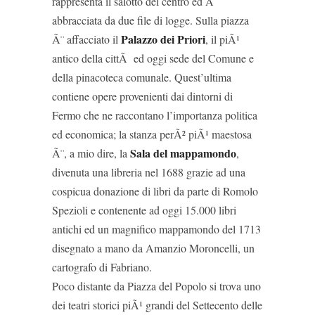
rappresenta il salotto del centro ed Ã¨
abbracciata da due file di logge. Sulla piazza
Palazzo dei Priori
Ã¨ affacciato il
, il piÃ¹
antico della cittÃ ed oggi sede del Comune e
della pinacoteca comunale. Quest’ultima
contiene opere provenienti dai dintorni di
Fermo che ne raccontano l’importanza politica
ed economica; la stanza perÃ² piÃ¹ maestosa
Sala del mappamondo
Ã¨, a mio dire, la
,
divenuta una libreria nel 1688 grazie ad una
cospicua donazione di libri da parte di Romolo
Spezioli e contenente ad oggi 15.000 libri
antichi ed un magnifico mappamondo del 1713
disegnato a mano da Amanzio Moroncelli, un
cartografo di Fabriano.
Poco distante da Piazza del Popolo si trova uno
dei teatri storici piÃ¹ grandi del Settecento delle