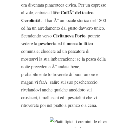
ora diventata pinacoteca civica. Per un espresso
CaffÃ¨ del teatro
al volo, entrate al â€œ
Cerolini
â€: il bar Ã¨ un locale storico del 1800
ed ha un arredamento dal gusto davvero unico.
Civitanova Porto
Scendendo verso
, potrete
pescheria
mercato ittico
vedere la
ed il
comunale; chiedete ad un pescatore di
mostrarvi la sua imbarcazione: se la pesca della
notte precedente Ã¨ andata bene,
probabilmente lo troverete di buon umore e
magari vi farÃ salire sul suo peschereccio,
rivelandovi anche qualche aneddoto sui
crostacei, i molluschi ed i pesciolini che vi
ritroverete poi nel piatto a pranzo o a cena.