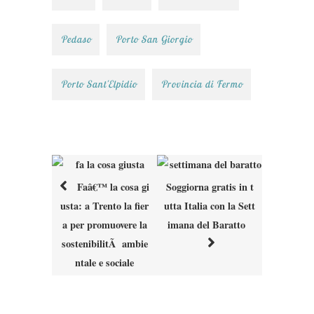
Pedaso
Porto San Giorgio
Porto Sant'Elpidio
Provincia di Fermo
Faâ€™ la cosa gi
Soggiorna gratis in t
Post
usta: a Trento la fier
utta Italia con la Sett
navigation
a per promuovere la
imana del Baratto
sostenibilitÃ ambie
ntale e sociale