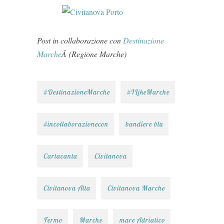
Post in collaborazione con
Destinazione
Marche
Â (Regione Marche)
#DestinazioneMarche
#ILikeMarche
#incollaborazionecon
bandiere blu
Cartacanta
Civitanova
Civitanova Alta
Civitanova Marche
Fermo
Marche
mare Adriatico