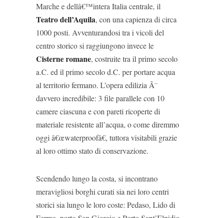
Marche e dellâ€™intera Italia centrale, il
Teatro dell’Aquila
, con una capienza di circa
1000 posti. Avventurandosi tra i vicoli del
centro storico si raggiungono invece le
Cisterne romane
, costruite tra il primo secolo
a.C. ed il primo secolo d.C. per portare acqua
al territorio fermano. L’opera edilizia Ã¨
davvero incredibile: 3 file parallele con 10
camere ciascuna e con pareti ricoperte di
materiale resistente all’acqua, o come diremmo
oggi â€œwaterproofâ€, tuttora visitabili grazie
al loro ottimo stato di conservazione.
Scendendo lungo la costa, si incontrano
meravigliosi borghi curati sia nei loro centri
storici sia lungo le loro coste: Pedaso, Lido di
Fermo, porto San Giorgio e Porto Sant’Elpidio