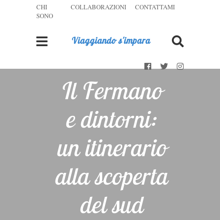
CHI
COLLABORAZIONI
CONTATTAMI
SONO
Viaggiando s'impara
Il Fermano
e dintorni:
un itinerario
alla scoperta
del sud