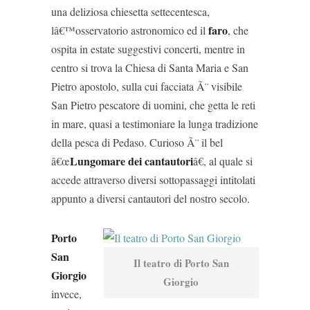
una deliziosa chiesetta settecentesca,
faro
lâ€™osservatorio astronomico ed il
, che
ospita in estate suggestivi concerti, mentre in
centro si trova la Chiesa di Santa Maria e San
Pietro apostolo, sulla cui facciata Ã¨ visibile
San Pietro pescatore di uomini, che getta le reti
in mare, quasi a testimoniare la lunga tradizione
della pesca di Pedaso. Curioso Ã¨ il bel
Lungomare dei cantautori
â€œ
â€, al quale si
accede attraverso diversi sottopassaggi intitolati
appunto a diversi cantautori del nostro secolo.
Porto
San
Il teatro di Porto San
Giorgio
Giorgio
invece,