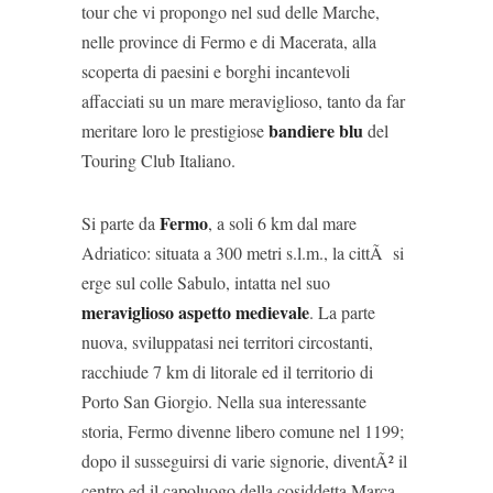
tour che vi propongo nel sud delle Marche,
nelle province di Fermo e di Macerata, alla
scoperta di paesini e borghi incantevoli
affacciati su un mare meraviglioso, tanto da far
bandiere blu
meritare loro le prestigiose
del
Touring Club Italiano.
Fermo
Si parte da
, a soli 6 km dal mare
Adriatico: situata a 300 metri s.l.m., la cittÃ si
erge sul colle Sabulo, intatta nel suo
meraviglioso aspetto medievale
. La parte
nuova, sviluppatasi nei territori circostanti,
racchiude 7 km di litorale ed il territorio di
Porto San Giorgio. Nella sua interessante
storia, Fermo divenne libero comune nel 1199;
dopo il susseguirsi di varie signorie, diventÃ² il
centro ed il capoluogo della cosiddetta Marca