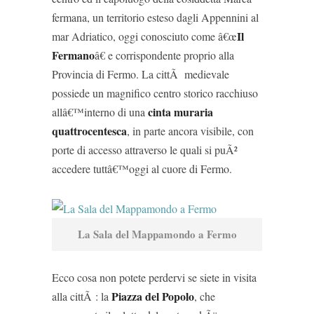
fermana, un territorio esteso dagli Appennini al
Il
mar Adriatico, oggi conosciuto come â€œ
Fermano
â€ e corrispondente proprio alla
Provincia di Fermo. La cittÃ medievale
possiede un magnifico centro storico racchiuso
cinta muraria
allâ€™interno di una
quattrocentesca
, in parte ancora visibile, con
porte di accesso attraverso le quali si puÃ²
accedere tuttâ€™oggi al cuore di Fermo.
La Sala del Mappamondo a Fermo
Ecco cosa non potete perdervi se siete in visita
Piazza del Popolo
alla cittÃ : la
, che