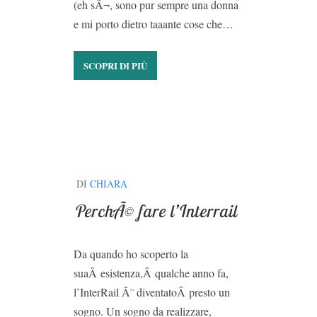
(eh sÃ¬, sono pur sempre una donna
e mi porto dietro taaante cose che…
SCOPRI DI PIÙ
DI
CHIARA
PerchÃ© fare l’Interrail
Da quando ho scoperto la
suaÂ esistenza,Â qualche anno fa,
l’InterRail Ã¨ diventatoÂ presto un
sogno. Un sogno da realizzare,