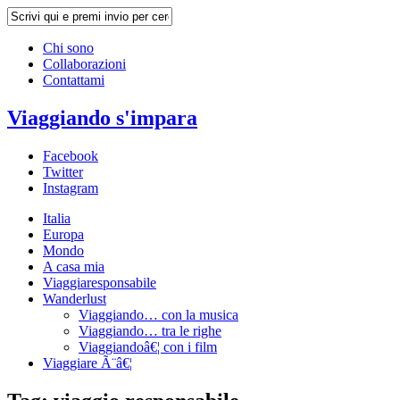
Chi sono
Collaborazioni
Contattami
Viaggiando s'impara
Facebook
Twitter
Instagram
Italia
Europa
Mondo
A casa mia
Viaggiaresponsabile
Wanderlust
Viaggiando… con la musica
Viaggiando… tra le righe
Viaggiandoâ€¦ con i film
Viaggiare Ã¨â€¦