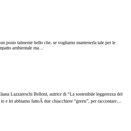
n posto talmente bello che, se vogliamo mantenerla tale per le
 impatto ambientale ma…
iana Lazzareschi Belloni, autrice di “La sostenibile leggerezza del
e, io e lei abbiamo fattoÂ due chiacchiere “green”, per raccontare…