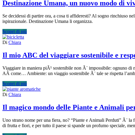
Destinazione Umana, un nuovo modo di vive
Se decidessi di partire ora, a cosa ti affideresti? Al sogno rinchiuso n
ispirazionale. Destinazione Umana li organizza.
Scopri di più
Di
Chiara
Il mio ABC del viaggiare sostenibile e resp
Viaggiare in maniera piÃ¹ sostenibile non Ã¨ impossibile: ognuno di no
AÂ come… Ambiente: un viaggio sostenibile Ã¨ tale se rispetta l’ambien
Scopri di più
Di
Chiara
Il magico mondo delle Piante e Animali per
Uno strano nome per una fiera, no? “Piante e Animali Perduti” Ã¨ la fes
di frutta e fiori, e per tutto il paese si spande un profumo speciale, me