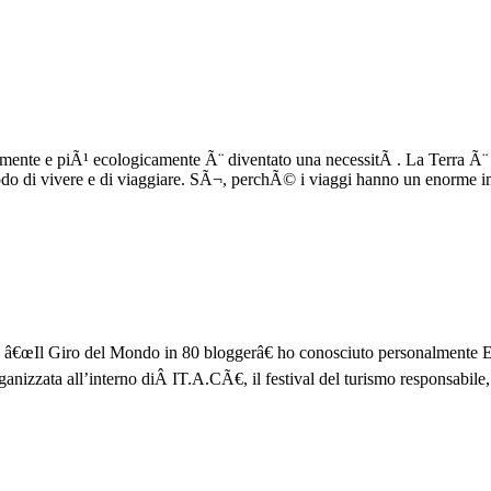
ente e piÃ¹ ecologicamente Ã¨ diventato una necessitÃ . La Terra Ã¨ u
modo di vivere e di viaggiare. SÃ¬, perchÃ© i viaggi hanno un enorme
io â€œIl Giro del Mondo in 80 bloggerâ€ ho conosciuto personalmente El
rganizzata all’interno diÂ IT.A.CÃ€, il festival del turismo responsabil