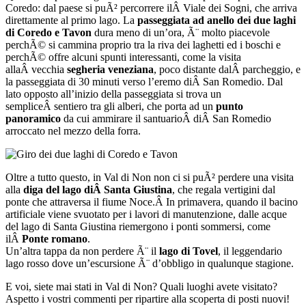
Coredo: dal paese si puÃ² percorrere ilÂ Viale dei Sogni, che arriva
direttamente al primo lago. La
passeggiata ad anello dei due laghi
di Coredo e Tavon
dura meno di un’ora, Ã¨ molto piacevole
perchÃ© si cammina proprio tra la riva dei laghetti ed i boschi e
perchÃ© offre alcuni spunti interessanti, come la visita
allaÂ vecchia
segheria veneziana
, poco distante dalÂ parcheggio, e
la passeggiata di 30 minuti verso l’eremo diÂ San Romedio. Dal
lato opposto all’inizio della passeggiata si trova un
sempliceÂ sentiero tra gli alberi, che porta ad un
punto
panoramico
da cui ammirare il santuarioÂ diÂ San Romedio
arroccato nel mezzo della forra.
Oltre a tutto questo, in Val di Non non ci si puÃ² perdere una visita
alla
diga del lago diÂ Santa Giustina
, che regala vertigini dal
ponte che attraversa il fiume Noce.Â In primavera, quando il bacino
artificiale viene svuotato per i lavori di manutenzione, dalle acque
del lago di Santa Giustina riemergono i ponti sommersi, come
ilÂ
Ponte romano
.
Un’altra tappa da non perdere Ã¨ il
lago di Tovel
, il leggendario
lago rosso dove un’escursione Ã¨ d’obbligo in qualunque stagione.
E voi, siete mai stati in Val di Non? Quali luoghi avete visitato?
Aspetto i vostri commenti per ripartire alla scoperta di posti nuovi!