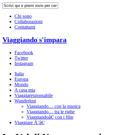
Chi sono
Collaborazioni
Contattami
Viaggiando s'impara
Facebook
Twitter
Instagram
Italia
Europa
Mondo
A casa mia
Viaggiaresponsabile
Wanderlust
Viaggiando… con la musica
Viaggiando… tra le righe
Viaggiandoâ€¦ con i film
Viaggiare Ã¨â€¦