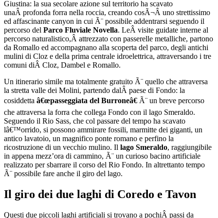
Giustina: la sua secolare azione sul territorio ha scavato
unaÂ profonda forra nella roccia, creando cosÃ¬Â uno strettissimo
ed affascinante canyon in cui Ã¨ possibile addentrarsi seguendo il
percorso del
Parco Fluviale Novella
. LeÂ visite guidate interne al
percorso naturalistico,Â attrezzato con passerelle metalliche, partono
da Romallo ed accompagnano alla scoperta del parco, degli antichi
mulini di Cloz e della prima centrale idroelettrica, attraversando i tre
comuni diÂ Cloz, Dambel e Romallo.
Un itinerario simile ma totalmente gratuito Ã¨ quello che attraversa
la stretta valle dei Molini, partendo dalÂ paese di Fondo: la
cosiddetta
â€œpasseggiata del Burroneâ€
Ã¨ un breve percorso
che attraversa la forra che collega Fondo con il lago Smeraldo.
Seguendo il Rio Sass, che col passare del tempo ha scavato
lâ€™orrido, si possono ammirare fossili, marmitte dei giganti, un
antico lavatoio, un magnifico ponte romano e perfino la
ricostruzione di un vecchio mulino. Il
lago Smeraldo
, raggiungibile
in appena mezz’ora di cammino, Ã¨ un curioso bacino artificiale
realizzato per sbarrare il corso del Rio Fondo. In altrettanto tempo
Ã¨ possibile fare anche il giro del lago.
Il giro dei due laghi di Coredo e Tavon
Questi due piccoli laghi artificiali si trovano a pochiÂ passi da