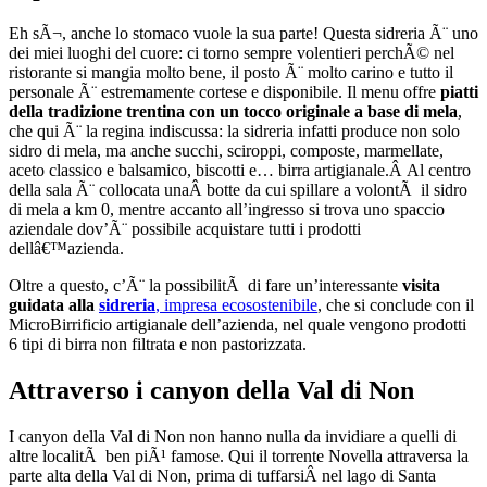
Eh sÃ¬, anche lo stomaco vuole la sua parte! Questa sidreria Ã¨ uno
dei miei luoghi del cuore: ci torno sempre volentieri perchÃ© nel
ristorante si mangia molto bene, il posto Ã¨ molto carino e tutto il
personale Ã¨ estremamente cortese e disponibile. Il menu offre
piatti
della tradizione trentina con un tocco originale a base di mela
,
che qui Ã¨ la regina indiscussa: la sidreria infatti produce non solo
sidro di mela, ma anche succhi, sciroppi, composte, marmellate,
aceto classico e balsamico, biscotti e… birra artigianale.Â Al centro
della sala Ã¨ collocata unaÂ botte da cui spillare a volontÃ il sidro
di mela a km 0, mentre accanto all’ingresso si trova uno spaccio
aziendale dov’Ã¨ possibile acquistare tutti i prodotti
dellâ€™azienda.
Oltre a questo, c’Ã¨ la possibilitÃ di fare un’interessante
visita
guidata alla
sidreria
, impresa ecosostenibile
, che si conclude con il
MicroBirrificio artigianale dell’azienda, nel quale vengono prodotti
6 tipi di birra non filtrata e non pastorizzata.
Attraverso i canyon della Val di Non
I canyon della Val di Non non hanno nulla da invidiare a quelli di
altre localitÃ ben piÃ¹ famose. Qui il torrente Novella attraversa la
parte alta della Val di Non, prima di tuffarsiÂ nel lago di Santa