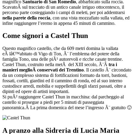
magnifico
Santuario di San Romedio
, abbarbicato sulla roccia.
ScavatoÂ sul tracciato di un antico canale irriguo ottocentesco, il
percorso parte costeggiando i campi di meleti, per poi addentrarsi
nella parete della roccia
, con una vista mozzafiato sulla vallata, ed
infine raggiungere l’eremo in appena 45 minuti di cammino.
Come signori a Castel Thun
Questo magnifico castello, che da 609 metri domina la vallata
eÂ lâ€™abitato di Vigo di Ton, Ã¨ l’emblema del potere della
famiglia Tono, una delle piÃ¹ autorevoli e ricche casate trentine.
Castel Thun, costruito nella metÃ del XIII secolo, Ã¨Â
tra i
manieri meglioÂ conservati dei Trentino
. Il castello Ã¨ circondato
da un complesso sistema di fortificazioni formato da torri, bastioni,
fossati, cortili, giardini ed il cammino di ronda, ed al suo interno
custodisce arredi, mobilia e suppellettili degli sfarzi passati, oltre a
dipinti ed opere di artisti importanti.
Si puÃ² raggiungere Castel Thun in macchina: dal parcheggio al
castello si prosegue a piedi per 5 minuti di passeggiata
panoramica.Â La prima domenica del mese l’ingresso Ã¨ gratuito 🙂
A pranzo alla Sidreria di Lucia Maria