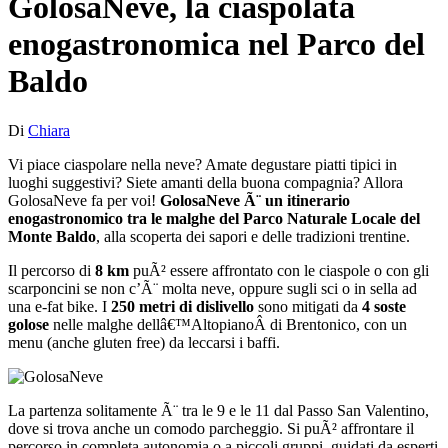
GolosaNeve, la ciaspolata
enogastronomica nel Parco del
Baldo
Di
Chiara
Vi piace ciaspolare nella neve? Amate degustare piatti tipici in
luoghi suggestivi? Siete amanti della buona compagnia? Allora
GolosaNeve fa per voi!
GolosaNeve Ã¨ un itinerario
enogastronomico tra le malghe del Parco Naturale Locale del
Monte Baldo
, alla scoperta dei sapori e delle tradizioni trentine.
Il percorso di
8 km
puÃ² essere affrontato con le ciaspole o con gli
scarponcini se non c’Ã¨ molta neve, oppure sugli sci o in sella ad
una e-fat bike. I
250 metri di dislivello
sono mitigati da
4 soste
golose
nelle malghe dellâ€™AltopianoÂ di Brentonico, con un
menu (anche gluten free) da leccarsi i baffi.
La partenza solitamente Ã¨ tra le 9 e le 11 dal Passo San Valentino,
dove si trova anche un comodo parcheggio. Si puÃ² affrontare il
percorso in completa autonomia o a piccoli gruppi, guidati da esperti