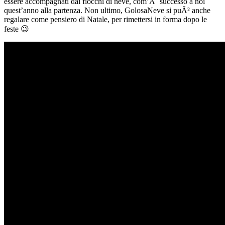
essere accompagnati dai fiocchi di neve, com’Ã¨ successo a noi
quest’anno alla partenza. Non ultimo, GolosaNeve si puÃ² anche
regalare come pensiero di Natale, per rimettersi in forma dopo le
feste 😉