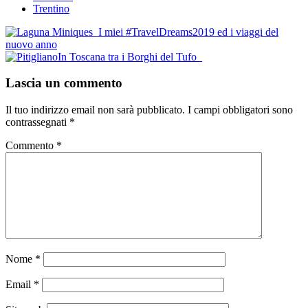
Trentino
Post
I miei #TravelDreams2019 ed i viaggi del
nuovo anno
navigation
In Toscana tra i Borghi del Tufo
Lascia un commento
Il tuo indirizzo email non sarà pubblicato.
I campi obbligatori sono
contrassegnati
*
Commento
*
Nome
*
Email
*