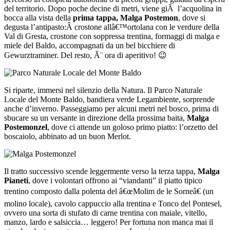
del territorio. Dopo poche decine di metri, viene giÃ l’acquolina in
bocca alla vista della
prima tappa, Malga Postemon
, dove si
degusta l’antipasto:Â crostone allâ€™ortolana con le verdure della
Val di Gresta, crostone con soppressa trentina, formaggi di malga e
miele del Baldo, accompagnati da un bel bicchiere di
Gewurztraminer. Del resto, Ã¨ ora di aperitivo! 😉
Si riparte, immersi nel silenzio della Natura. Il Parco Naturale
Locale del Monte Baldo, bandiera verde Legambiente, sorprende
anche d’inverno. Passeggiamo per alcuni metri nel bosco, prima di
sbucare su un versante in direzione della prossima baita,
Malga
Postemonzel
, dove ci attende un goloso primo piatto: l’orzetto del
boscaiolo, abbinato ad un buon Merlot.
Il tratto successivo scende leggermente verso la terza tappa,
Malga
Pianeti
, dove i volontari offrono ai “viandanti” il piatto tipico
trentino composto dalla polenta del â€œMolim de le Sorneâ€ (un
molino locale), cavolo cappuccio alla trentina e Tonco del Pontesel,
ovvero una sorta di stufato di carne trentina con maiale, vitello,
manzo, lardo e salsiccia… leggero! Per fortuna non manca mai il