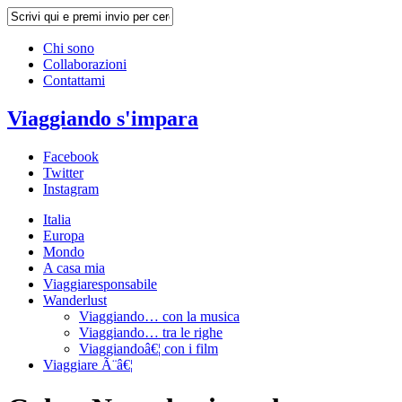
Chi sono
Collaborazioni
Contattami
Viaggiando s'impara
Facebook
Twitter
Instagram
Italia
Europa
Mondo
A casa mia
Viaggiaresponsabile
Wanderlust
Viaggiando… con la musica
Viaggiando… tra le righe
Viaggiandoâ€¦ con i film
Viaggiare Ã¨â€¦