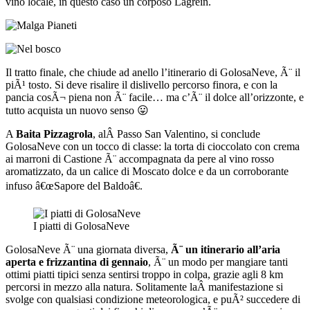
vino locale, in questo caso un corposo Lagrein.
Il tratto finale, che chiude ad anello l’itinerario di GolosaNeve, Ã¨ il
piÃ¹ tosto. Si deve risalire il dislivello percorso finora, e con la
pancia cosÃ¬ piena non Ã¨ facile… ma c’Ã¨ il dolce all’orizzonte, e
tutto acquista un nuovo senso 😛
A
Baita Pizzagrola
, alÂ Passo San Valentino, si conclude
GolosaNeve con un tocco di classe: la torta di cioccolato con crema
ai marroni di Castione Ã¨ accompagnata da pere al vino rosso
aromatizzato, da un calice di Moscato dolce e da un corroborante
infuso â€œSapore del Baldoâ€.
I piatti di GolosaNeve
GolosaNeve Ã¨ una giornata diversa,
Ã¨ un itinerario all’aria
aperta e frizzantina di gennaio
, Ã¨ un modo per mangiare tanti
ottimi piatti tipici senza sentirsi troppo in colpa, grazie agli 8 km
percorsi in mezzo alla natura. Solitamente laÂ manifestazione si
svolge con qualsiasi condizione meteorologica, e puÃ² succedere di