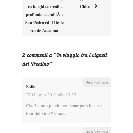
navigation
tra luoghi surreali e
Chico
profonda sacralitÃ :
San Pedro ed il Desie
rto de Atacama
2 commenti a “
In viaggio tra i vigneti
del Trentino
”
RISPONDI
Sofia
27 Giugno 2019 alle 13:52
Ciao! como puedo contactar para hacer el
tour del vino ? Gracias!
RISPONDI