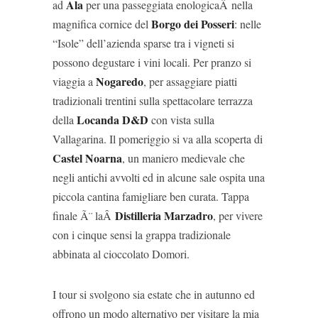
Ala
ad
per una passeggiata enologicaÂ nella
Borgo dei Posseri
magnifica cornice del
: nelle
“Isole” dell’azienda sparse tra i vigneti si
possono degustare i vini locali. Per pranzo si
Nogaredo
viaggia a
, per assaggiare piatti
tradizionali trentini sulla spettacolare terrazza
Locanda D&D
della
con vista sulla
Vallagarina. Il pomeriggio si va alla scoperta di
Castel Noarna
, un maniero medievale che
negli antichi avvolti ed in alcune sale ospita una
piccola cantina famigliare ben curata. Tappa
Distilleria Marzadro
finale Ã¨ laÂ
, per vivere
con i cinque sensi la grappa tradizionale
abbinata al cioccolato Domori.
I tour si svolgono sia estate che in autunno ed
offrono un modo alternativo per visitare la mia