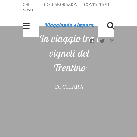
CHI
COLLABORAZIONI
CONTATTAMI
SONO
Viaggiando s'impara
In viaggio tra i
vigneti del
Trentino
DI
CHIARA