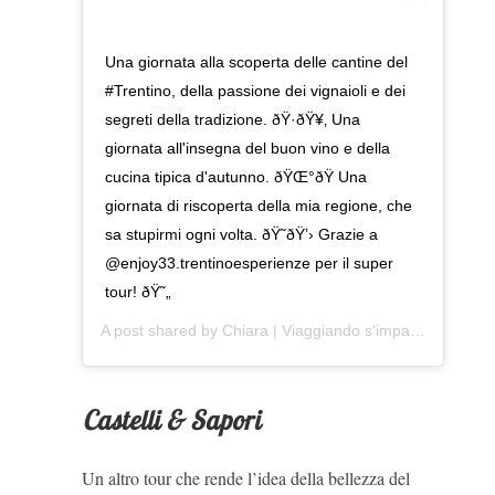
Una giornata alla scoperta delle cantine del
#Trentino, della passione dei vignaioli e dei
segreti della tradizione. ðŸ·ðŸ¥‚ Una
giornata all'insegna del buon vino e della
cucina tipica d'autunno. ðŸŒ°ðŸ Una
giornata di riscoperta della mia regione, che
sa stupirmi ogni volta. ðŸ˜ðŸ’› Grazie a
@enjoy33.trentinoesperienze per il super
tour! ðŸ˜„
A post shared by
Chiara | Viaggiando s'impara
(@viaggi
Castelli & Sapori
Un altro tour che rende l’idea della bellezza del