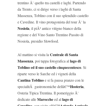
trentino Ã¨ quello tra castelli e laghi. Partendo
da Trento, ci si dirige verso i laghi di Santa
Massenza, Toblino con il suo splendido castello
e Cavedine. Il vino protagonista del tour Ã¨ la
Nosiola
, il piÃ¹ antico vitigno bianco della
regione e del Vino Santo Trentino Passito di
Nosiola, presidio Slowfood.
Centrale di Santa
Al mattino si visita la
Massenza
lago di
, poi tappa fotografica al
Toblino ed il suo castello cinquecentesco
. Si
riparte verso le Sarche ed i vigneti della
Cantina Toblino
e si fa pausa pranzo con le
Hosteria
specialitÃ gastronomiche dellâ€™
,
Osteria Tipica Trentina. Il pomeriggio Ã¨
Marocche
lago di
dedicato alle
ed al
Cavedine
Azienda Agricola
, con visita allâ€™