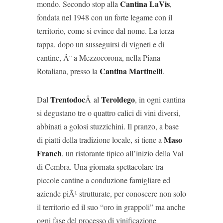
Cantina LaVis
mondo. Secondo stop alla
,
fondata nel 1948 con un forte legame con il
territorio, come si evince dal nome. La terza
tappa, dopo un susseguirsi di vigneti e di
cantine, Ã¨ a Mezzocorona, nella Piana
Cantina Martinelli
Rotaliana, presso la
.
Trentodoc
Teroldego
Dal
Â al
, in ogni cantina
si degustano tre o quattro calici di vini diversi,
abbinati a golosi stuzzichini. Il pranzo, a base
Maso
di piatti della tradizione locale, si tiene a
Franch
, un ristorante tipico all’inizio della Val
di Cembra. Una giornata spettacolare tra
piccole cantine a conduzione famigliare ed
aziende piÃ¹ strutturate, per conoscere non solo
il territorio ed il suo “oro in grappoli” ma anche
ogni fase del processo di vinificazione