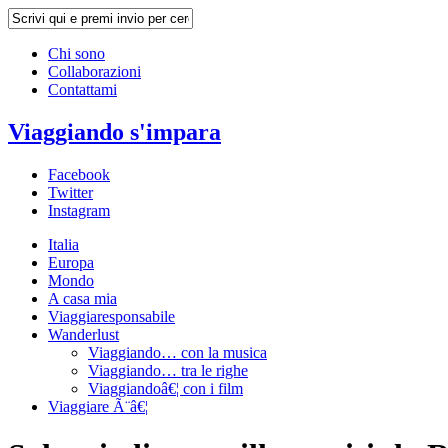
Chi sono
Collaborazioni
Contattami
Viaggiando s'impara
Facebook
Twitter
Instagram
Italia
Europa
Mondo
A casa mia
Viaggiaresponsabile
Wanderlust
Viaggiando… con la musica
Viaggiando… tra le righe
Viaggiandoâ€¦ con i film
Viaggiare Ã¨â€¦