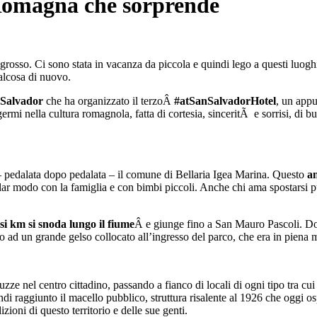
a Romagna che sorprende
grosso. Ci sono stata in vacanza da piccola e quindi lego a questi luoghi 
alcosa di nuovo.
 Salvador
che ha organizzato il terzoÂ
#atSanSalvadorHotel
, un app
ermi nella cultura romagnola, fatta di cortesia, sinceritÃ e sorrisi, di b
are – pedalata dopo pedalata – il comune di Bellaria Igea Marina. Questo
a
colar modo con la famiglia e con bimbi piccoli. Anche chi ama spostarsi 
rsi km si snoda lungo il fiume
Â e giunge fino a San Mauro Pascoli. Do
to ad un grande gelso collocato all’ingresso del parco, che era in piena 
zze nel centro cittadino, passando a fianco di locali di ogni tipo tra cui
di raggiunto il macello pubblico, struttura risalente al 1926 che oggi o
zioni di questo territorio e delle sue genti.