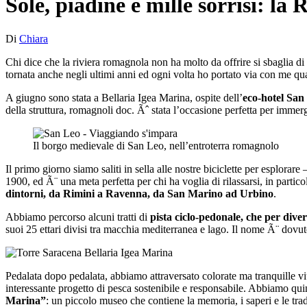
Sole, piadine e mille sorrisi: l
Di
Chiara
Chi dice che la riviera romagnola non ha molto da offrire si sbaglia di 
tornata anche negli ultimi anni ed ogni volta ho portato via con me qu
A giugno sono stata a Bellaria Igea Marina, ospite dell’
eco-hotel San
della struttura, romagnoli doc. Ãˆ stata l’occasione perfetta per immerg
Il borgo medievale di San Leo, nell’entroterra romagnolo
Il primo giorno siamo saliti in sella alle nostre biciclette per esplor
1900, ed Ã¨ una meta perfetta per chi ha voglia di rilassarsi, in parti
dintorni, da Rimini a Ravenna, da San Marino ad Urbino
.
Abbiamo percorso alcuni tratti di
pista ciclo-pedonale, che per dive
suoi 25 ettari divisi tra macchia mediterranea e lago. Il nome Ã¨ dovu
Pedalata dopo pedalata, abbiamo attraversato colorate ma tranquille viu
interessante progetto di pesca sostenibile e responsabile. Abbiamo quin
Marina”
: un piccolo museo che contiene la memoria, i saperi e le tradi