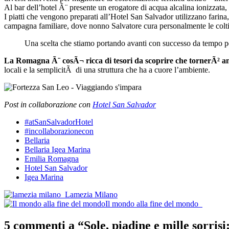
Al bar dell’hotel Ã¨ presente un erogatore di acqua alcalina ionizzata, 
I piatti che vengono preparati all’Hotel San Salvador utilizzano farina,
campagna familiare, dove nonno Salvatore cura personalmente le colti
Una scelta che stiamo portando avanti con successo da tempo per
La Romagna Ã¨ cosÃ¬ ricca di tesori da scoprire che tornerÃ² a
locali e la semplicitÃ di una struttura che ha a cuore l’ambiente.
Post in collaborazione con
Hotel San Salvador
#atSanSalvadorHotel
#incollaborazionecon
Bellaria
Bellaria Igea Marina
Emilia Romagna
Hotel San Salvador
Igea Marina
Post
Lamezia Milano
Il mondo alla fine del mondo
navigation
5 commenti a “
Sole, piadine e mille sorri