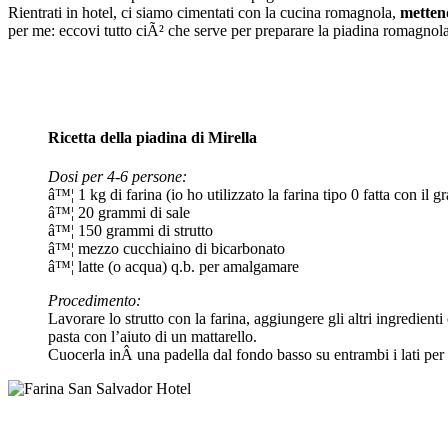
Rientrati in hotel, ci siamo cimentati con la cucina romagnola,
metten
per me: eccovi tutto ciÃ² che serve per preparare la piadina romagnola
Ricetta della piadina di Mirella
Dosi per 4-6 persone:
â™¦ 1 kg di farina (io ho utilizzato la farina tipo 0 fatta con il 
â™¦ 20 grammi di sale
â™¦ 150 grammi di strutto
â™¦ mezzo cucchiaino di bicarbonato
â™¦ latte (o acqua) q.b. per amalgamare
Procedimento:
Lavorare lo strutto con la farina, aggiungere gli altri ingredient
pasta con l’aiuto di un mattarello.
Cuocerla inÂ una padella dal fondo basso su entrambi i lati per 