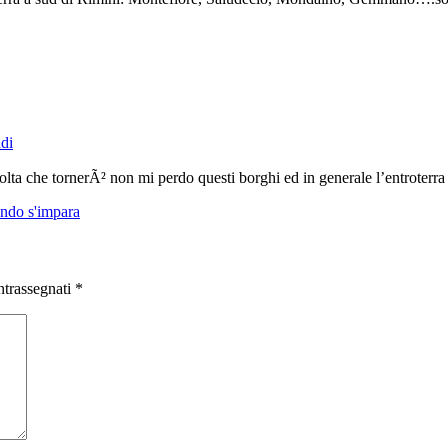
di
 volta che tornerÃ² non mi perdo questi borghi ed in generale l’entroter
ando s'impara
ntrassegnati
*