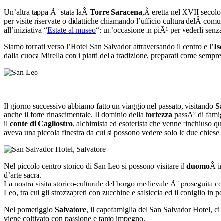
Un’altra tappa Ã¨ stata laÂ
Torre Saracena
,Â eretta nel XVII secolo
per visite riservate o didattiche chiamando l’ufficio cultura delÂ com
all’iniziativa “
Estate al museo
“: un’occasione in piÃ¹ per vederli senza
Siamo tornati verso l’Hotel San Salvador attraversando il centro e l’
Is
dalla cuoca Mirella con i piatti della tradizione, preparati come sempre
Il giorno successivo abbiamo fatto un viaggio nel passato, visitando
S
anche il forte rinascimentale. Il dominio della
fortezza
passÃ² di famigl
il
conte di Cagliostro
, alchimista ed esoterista che venne rinchiuso qu
aveva una piccola finestra da cui si possono vedere solo le due chiese
Nel piccolo centro storico di San Leo si possono visitare il
duomo
Â i
d’arte sacra.
La nostra visita storico-culturale del borgo medievale Ã¨ proseguita con
Leo, tra cui gli strozzapreti con zucchine e salsiccia ed il coniglio in 
Nel pomeriggio
Salvatore
, il capofamiglia del San Salvador Hotel, ci 
viene coltivato con passione e tanto impegno.