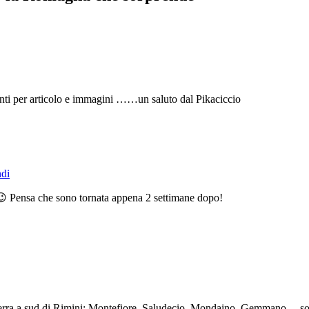
ti per articolo e immagini ……un saluto dal Pikaciccio
di
😉 Pensa che sono tornata appena 2 settimane dopo!
ntroterra a sud di Rimini: Montefiore, Saludecio, Mondaino, Gemmano….s