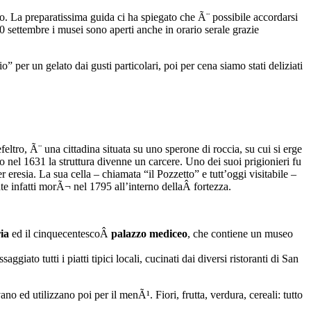
no. La preparatissima guida ci ha spiegato che Ã¨ possibile accordarsi
 settembre i musei sono aperti anche in orario serale grazie
” per un gelato dai gusti particolari, poi per cena siamo stati deliziati
tro, Ã¨ una cittadina situata su uno sperone di roccia, su cui si erge
o nel 1631 la struttura divenne un carcere. Uno dei suoi prigionieri fu
 eresia. La sua cella – chiamata “il Pozzetto” e tutt’oggi visitabile –
te infatti morÃ¬ nel 1795 all’interno dellaÂ fortezza.
ia
ed il cinquecentescoÂ
palazzo mediceo
, che contiene un museo
to tutti i piatti tipici locali, cucinati dai diversi ristoranti di San
ano ed utilizzano poi per il menÃ¹. Fiori, frutta, verdura, cereali: tutto