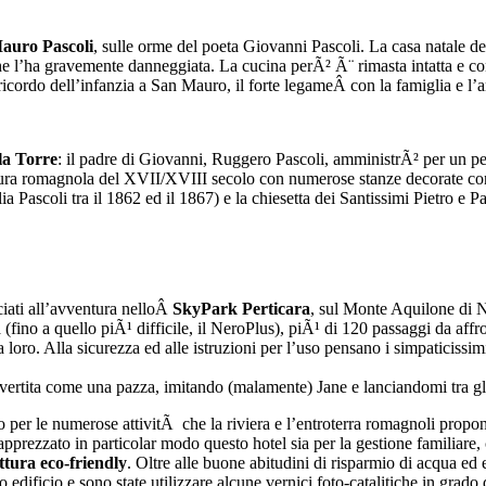
auro Pascoli
, sulle orme del poeta Giovanni Pascoli. La casa natale
he l’ha gravemente danneggiata. La cucina perÃ² Ã¨ rimasta intatta e con 
l ricordo dell’infanzia a San Mauro, il forte legameÂ con la famiglia e l
la Torre
: il padre di Giovanni, Ruggero Pascoli, amministrÃ² per un per
tura romagnola del XVII/XVIII secolo con numerose stanze decorate con mot
a Pascoli tra il 1862 ed il 1867) e la chiesetta dei Santissimi Pietro e Pa
iati all’avventura nelloÂ
SkyPark Perticara
, sul Monte Aquilone di 
(fino a quello piÃ¹ difficile, il NeroPlus), piÃ¹ di 120 passaggi da affro
 loro. Alla sicurezza ed alle istruzioni per l’uso pensano i simpaticissim
ivertita come una pazza, imitando (malamente) Jane e lanciandomi tra gli 
o per le numerose attivitÃ che la riviera e l’entroterra romagnoli prop
apprezzato in particolar modo questo hotel sia per la gestione familiare
ttura eco-friendly
. Oltre alle buone abitudini di risparmio di acqua ed en
 edificio e sono state utilizzare alcune vernici foto-catalitiche in grado 