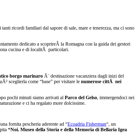
tanti ricordi familiari dal sapore di sale, mare e tenerezza, ma ci sono
untamento dedicato a scoprireÂ la Romagna con la guida dei gestori
uona cucina e di localitÃ particolari.
ntico borgo marinaro
Ã¨ destinazione vacanziera dagli inizi del
puÃ² sceglierla come “base” per visitare le
numerose cittÃ nei
po pochi minuti siamo arrivati al
Parco del Gelso
, immergendoci nei
maturazione e ci ha regalato more dolcissime.
 una fornita pescheria aderente ad “
Ecoadria Fisherman
“, un
spita
“Noi. Museo della Storia e della Memoria di Bellaria Igea