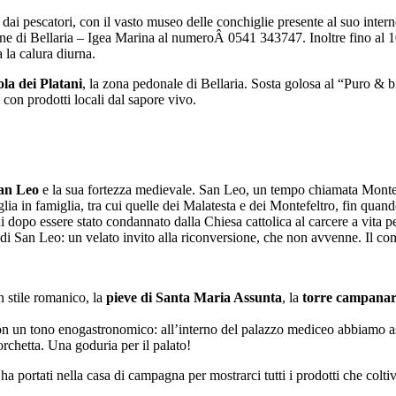
 dai pescatori, con il vasto museo delle conchiglie presente al suo inter
une di Bellaria – Igea Marina al numeroÂ 0541 343747. Inoltre fino al 10
 la calura diurna.
ola dei Platani
, la zona pedonale di Bellaria. Sosta golosa al “Puro & bio
 con prodotti locali dal sapore vivo.
an Leo
e la sua fortezza medievale. San Leo, un tempo chiamata Montefel
ia in famiglia, tra cui quelle dei Malatesta e dei Montefeltro, fin quand
i dopo essere stato condannato dalla Chiesa cattolica al carcere a vita per
 di San Leo: un velato invito alla riconversione, che non avvenne. Il con
n stile romanico, la
pieve di Santa Maria Assunta
, la
torre campanar
 un tono enogastronomico: all’interno del palazzo mediceo abbiamo assaggia
porchetta. Una goduria per il palato!
ha portati nella casa di campagna per mostrarci tutti i prodotti che coltiv