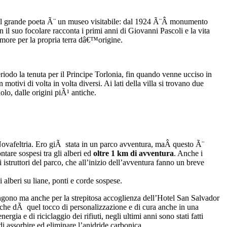
 del grande poeta Ã¨ un museo visitabile: dal 1924 Ã¨Â monumento
il suo focolare racconta i primi anni di Giovanni Pascoli e la vita
’amore per la propria terra dâ€™origine.
iodo la tenuta per il Principe Torlonia, fin quando venne ucciso in
ivi di volta in volta diversi. Ai lati della villa si trovano due
olo, dalle origini piÃ¹ antiche.
Novafeltria. Ero giÃ stata in un parco avventura, maÂ questo Ã¨
ntare sospesi tra gli alberi ed
oltre 1 km di avventura
. Anche i
i istruttori del parco, che all’inizio dell’avventura fanno un breve
alberi su liane, ponti e corde sospese.
ongono ma anche per la strepitosa accoglienza dell’Hotel San Salvador
, che dÃ quel tocco di personalizzazione e di cura anche in una
ergia e di riciclaggio dei rifiuti, negli ultimi anni sono stati fatti
di assorbire ed eliminare l’anidride carbonica.