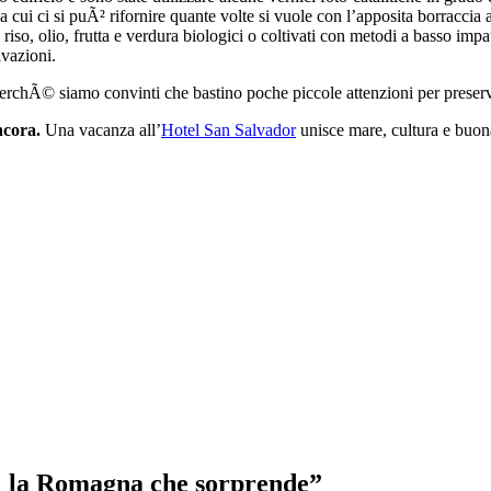
a cui ci si puÃ² rifornire quante volte si vuole con l’apposita borraccia a
 riso, olio, frutta e verdura biologici o coltivati con metodi a basso im
vazioni.
chÃ© siamo convinti che bastino poche piccole attenzioni per preservare 
ncora.
Una vacanza all’
Hotel San Salvador
unisce mare, cultura e buona
si: la Romagna che sorprende
”