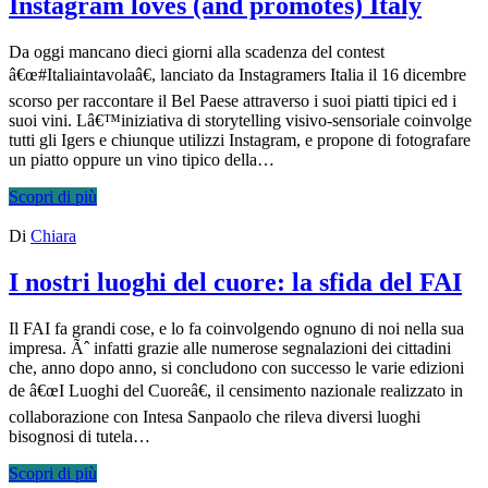
Instagram loves (and promotes) Italy
Da oggi mancano dieci giorni alla scadenza del contest
â€œ#Italiaintavolaâ€, lanciato da Instagramers Italia il 16 dicembre
scorso per raccontare il Bel Paese attraverso i suoi piatti tipici ed i
suoi vini. Lâ€™iniziativa di storytelling visivo-sensoriale coinvolge
tutti gli Igers e chiunque utilizzi Instagram, e propone di fotografare
un piatto oppure un vino tipico della…
Scopri di più
Di
Chiara
I nostri luoghi del cuore: la sfida del FAI
Il FAI fa grandi cose, e lo fa coinvolgendo ognuno di noi nella sua
impresa. Ãˆ infatti grazie alle numerose segnalazioni dei cittadini
che, anno dopo anno, si concludono con successo le varie edizioni
de â€œI Luoghi del Cuoreâ€, il censimento nazionale realizzato in
collaborazione con Intesa Sanpaolo che rileva diversi luoghi
bisognosi di tutela…
Scopri di più