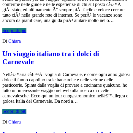
conferme nelle guide e nelle esperienze di chi sul posto câ€™Ã¨
giÃ stato, ed ultimamente Ã¨ sempre piÃ¹ facile e veloce cercare
tutto ciÃ² nella grande rete di internet. Se perÃ² le vacanze sono
ancora da pianificare, una guida puÃ² aiutare molto nello…
Scopri di più
Di
Chiara
Un viaggio italiano tra i dolci di
Carnevale
Nellâ€™aria câ€™Ã¨ voglia di Carnevale, e come ogni anno golosi
dolcetti fanno capolino tra le bancarelle e nelle vetrine delle
pasticcerie. Spinta dalla voglia di provare a cucinarne qualcuno, ho
fatto un interessante viaggio nel web alla ricerca di ricette
carnevalesche. Ecco qui un tour enogastronomico nellâ€™allegra e
golosa Italia del Carnevale. Da nord a…
Scopri di più
Di
Chiara