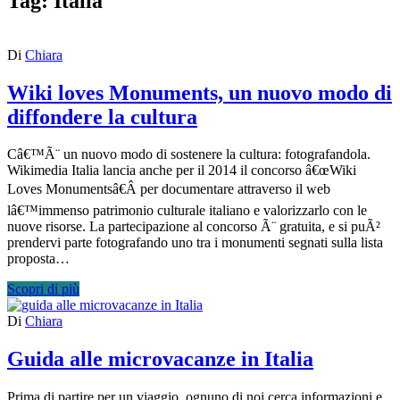
Tag:
Italia
Di
Chiara
Wiki loves Monuments, un nuovo modo di
diffondere la cultura
Câ€™Ã¨ un nuovo modo di sostenere la cultura: fotografandola.
Wikimedia Italia lancia anche per il 2014 il concorso â€œWiki
Loves Monumentsâ€Â per documentare attraverso il web
lâ€™immenso patrimonio culturale italiano e valorizzarlo con le
nuove risorse. La partecipazione al concorso Ã¨ gratuita, e si puÃ²
prendervi parte fotografando uno tra i monumenti segnati sulla lista
proposta…
Scopri di più
Di
Chiara
Guida alle microvacanze in Italia
Prima di partire per un viaggio, ognuno di noi cerca informazioni e