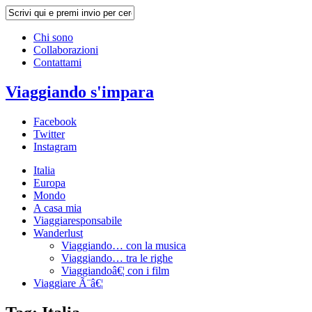
Chi sono
Collaborazioni
Contattami
Viaggiando s'impara
Facebook
Twitter
Instagram
Italia
Europa
Mondo
A casa mia
Viaggiaresponsabile
Wanderlust
Viaggiando… con la musica
Viaggiando… tra le righe
Viaggiandoâ€¦ con i film
Viaggiare Ã¨â€¦