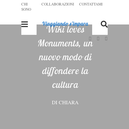
CHI
COLLABORAZIONI
CONTATTAMI
SONO
Viaggiando s'impara
Wiki loves
Monuments, un
nuovo modo di
diffondere la
cultura
DI
CHIARA