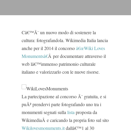
Câ€™Ã¨ un nuovo modo di sostenere la
cultura: fotografandola. Wikimedia Italia lancia
anche per il 2014 il concorso
â€œWiki Loves
Monumentsâ€
Â per documentare attraverso il
web lâ€™immenso patrimonio culturale
italiano e valorizzarlo con le nuove risorse.
La partecipazione al concorso Ã¨ gratuita, e si
puÃ² prendervi parte fotografando uno tra i
monumenti segnati sulla
lista
proposta da
WikimediaÂ e caricando la propria foto sul sito
Wikilovesmonuments.it
dallâ€™1 al 30