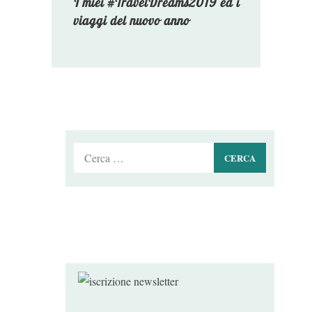
I miei #TravelDreams2019 ed i
viaggi del nuovo anno
Ricerca
per: