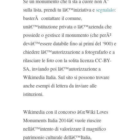
Se un monumento che ti sta a cuore non Ã¨
sulla lista, prendi tu lâ€™iniziativa e
segnalalo
:
basterÃ contattare il comune,
unâ€™istituzione privata o lâ€™azienda che
possiede o gestisce il monumento (che perÃ²
devâ€™essere databile fino ai primi del ‘900) e
chiedere lâ€™autorizzazione a fotografarlo e a
rilasciare le foto con la solita licenza CC-BY-
SA, inviando poi lâ€™autorizzazione a
Wikimedia Italia. Sul sito si possono trovare
anche esempi di lettera da inviare alle
istituzioni.
Wikimedia con il concorso â€œWiki Loves
Monuments Italia 2014â€ vuole riuscire
nellâ€™intento di valorizzare il magnifico
patrimonio culturale dellâ€™Italia,