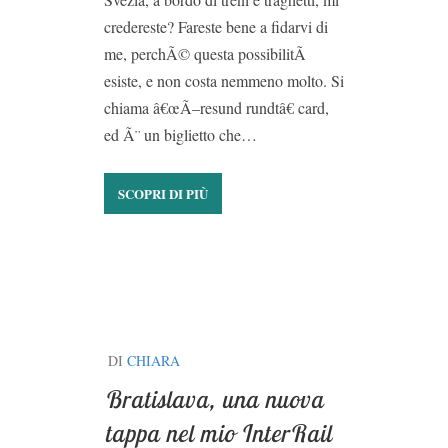
credereste? Fareste bene a fidarvi di
me, perchÃ© questa possibilitÃ
esiste, e non costa nemmeno molto. Si
chiama â€œÃ–resund rundtâ€ card,
ed Ã¨ un biglietto che…
SCOPRI DI PIÙ
DI
CHIARA
Bratislava, una nuova
tappa nel mio InterRail