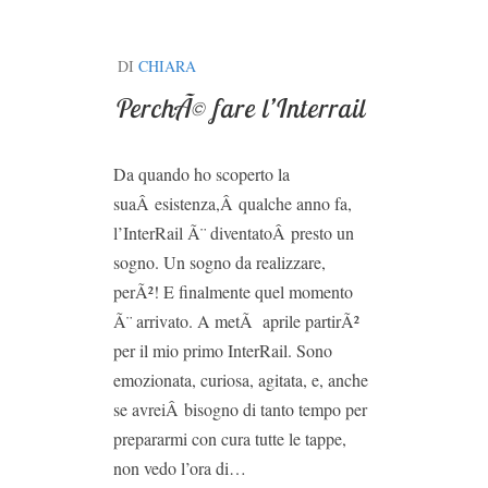
DI
CHIARA
PerchÃ© fare l’Interrail
Da quando ho scoperto la
suaÂ esistenza,Â qualche anno fa,
l’InterRail Ã¨ diventatoÂ presto un
sogno. Un sogno da realizzare,
perÃ²! E finalmente quel momento
Ã¨ arrivato. A metÃ aprile partirÃ²
per il mio primo InterRail. Sono
emozionata, curiosa, agitata, e, anche
se avreiÂ bisogno di tanto tempo per
prepararmi con cura tutte le tappe,
non vedo l’ora di…