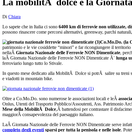
La mobilitÃ dolce e la Giornat
Di
Chiara
Lo sapete che in Italia ci sono
6400 km di ferrovie non utilizzate, d
possono rinascere come percorsi alternativi, greenway, parchi naturali,
Co.Mo.Do. (la C
patrimonio e le vie cosiddette “minori” e far ricongiungere il territori
nellaÂ
Giornata Nazionale delle Ferrovie NON Dimenticate
, perc
laÂ Giornata Nazionale delle Ferrovie NON Dimenticate Ã¨
lunga u
ferroviario lungo tutto lo Stivale.
In questo mese dedicato alla MobilitÃ Dolce si potrÃ salire su treni stor
e viadotti in mountain bike.
Oltre a Co.Mo.Do. sono numerose le associazioni locali e leÂ
associ
Onlus, Utenti del Trasporto Pubblico/Assoutenti, Ass. Patrimonio Arc
Mese della MobilitÃ Dolce
,Â battendosi per contrastare il disfacim
maggiorÂ consapevolezza del paesaggio italiano.
LaÂ Giornata Nazionale delle Ferrovie NON Dimenticate serve infatti per
completo degli eventi
sparsi per tutta la penisola e nelle isole
. Pot