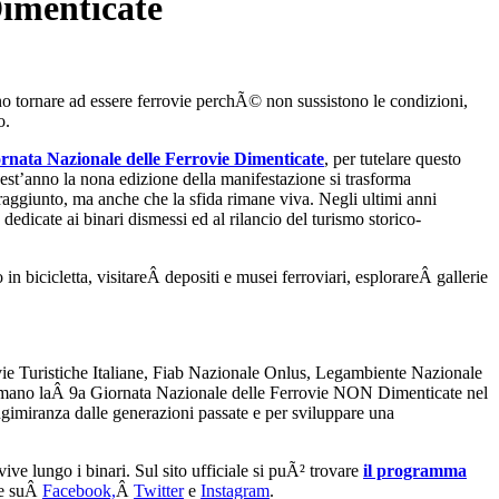
Dimenticate
no tornare ad essere ferrovie perchÃ© non sussistono le condizioni,
o.
rnata Nazionale delle Ferrovie Dimenticate
, per tutelare questo
Quest’anno la nona edizione della manifestazione si trasforma
o raggiunto, ma anche che la sfida rimane viva. Negli ultimi anni
 dedicate ai binari dismessi ed al rilancio del turismo storico-
in bicicletta, visitareÂ depositi e musei ferroviari, esplorareÂ gallerie
vie Turistiche Italiane, Fiab Nazionale Onlus, Legambiente Nazionale
sformano laÂ 9a Giornata Nazionale delle Ferrovie NON Dimenticate nel
ungimiranza dalle generazioni passate e per sviluppare una
ve lungo i binari. Sul sito ufficiale si puÃ² trovare
il programma
he suÂ
Facebook,
Â
Twitter
e
Instagram
.