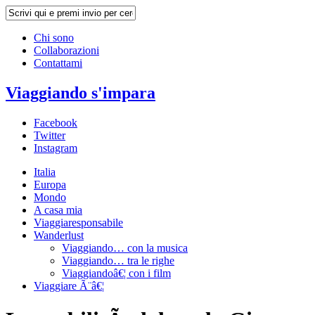
Chi sono
Collaborazioni
Contattami
Viaggiando s'impara
Facebook
Twitter
Instagram
Italia
Europa
Mondo
A casa mia
Viaggiaresponsabile
Wanderlust
Viaggiando… con la musica
Viaggiando… tra le righe
Viaggiandoâ€¦ con i film
Viaggiare Ã¨â€¦