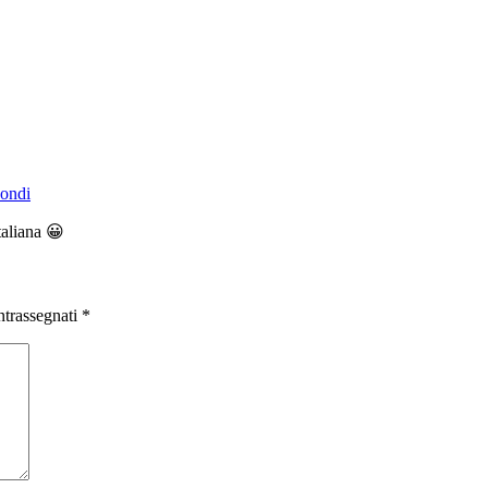
ondi
taliana 😀
ntrassegnati
*