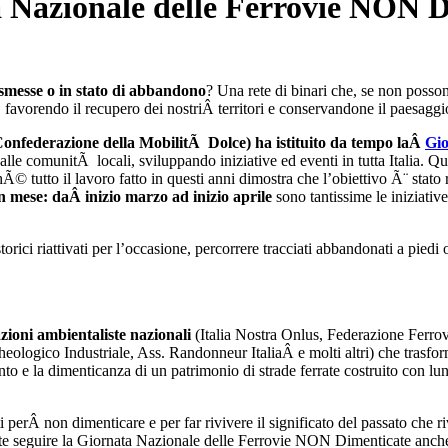
a Nazionale delle Ferrovie NON 
ismesse o in stato di abbandono
? Una rete di binari che, se non posso
 favorendo il recupero dei nostriÂ territori e conservandone il paesaggi
onfederazione della MobilitÃ Dolce) ha istituito da tempo laÂ
Gio
o alle comunitÃ locali, sviluppando iniziative ed eventi in tutta Italia. 
hÃ© tutto il lavoro fatto in questi anni dimostra che l’obiettivo Ã¨ stat
n mese: daÂ inizio marzo ad inizio aprile
sono tantissime le iniziative
ici riattivati per l’occasione, percorrere tracciati abbandonati a piedi o 
azioni ambientaliste nazionali
(Italia Nostra Onlus, Federazione Ferro
heologico Industriale, Ass. Randonneur ItaliaÂ e molti altri) che tra
ento e la dimenticanza di un patrimonio di strade ferrate costruito con l
Â non dimenticare e per far rivivere il significato del passato che rivi
ete seguire la Giornata Nazionale delle Ferrovie NON Dimenticate anc