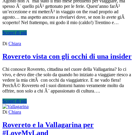
Agosto non Ã¨ mai stato il mio mese prediletto per viaggiare, ma
spesso Ã¨ quello piÃ¹ gettonato per le ferie. Quest’anno farÃ²
un’eccezione e mi metterÃ² in viaggio on the road proprio ad
agosto… ma aspetto ancora a rivelarvi dove, se non lo avete giÃ
scoperto! Nel frattempo, mi godo il mio (caldo!) Trentino e…
Scopri di più
Di
Chiara
Rovereto vista con gli occhi di una insider
Chi conosce Rovereto, cittadina nel cuore della Vallagarina? Io ci
vivo, e devo dire che solo da quando ho iniziato a viaggiare riesco a
vedere la mia cittÃ con occhi da viaggiatrice. E ne vado fiera!
PerchÃ© Rovereto ed i suoi dintorni hanno veramente molto da
offrire, non solo a chi Ã¨ appassionato di cultura….
Scopri di più
Di
Chiara
Rovereto e la Vallagarina per
#LoveMyLand