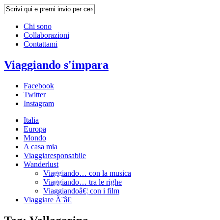
Chi sono
Collaborazioni
Contattami
Viaggiando s'impara
Facebook
Twitter
Instagram
Italia
Europa
Mondo
A casa mia
Viaggiaresponsabile
Wanderlust
Viaggiando… con la musica
Viaggiando… tra le righe
Viaggiandoâ€¦ con i film
Viaggiare Ã¨â€¦