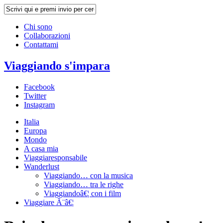
Chi sono
Collaborazioni
Contattami
Viaggiando s'impara
Facebook
Twitter
Instagram
Italia
Europa
Mondo
A casa mia
Viaggiaresponsabile
Wanderlust
Viaggiando… con la musica
Viaggiando… tra le righe
Viaggiandoâ€¦ con i film
Viaggiare Ã¨â€¦