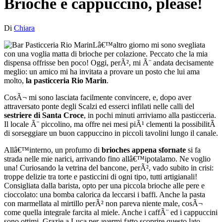
Brioche e cappuccino, please!
Di
Chiara
Lâ€™altro giorno mi sono svegliata
con una voglia matta di brioche per colazione. Peccato che la mia
dispensa offrisse ben poco! Oggi, perÃ², mi Ã¨ andata decisamente
meglio: un amico mi ha invitata a provare un posto che lui ama
molto,
la pasticceria Rio Marin
.
CosÃ¬ mi sono lasciata facilmente convincere, e, dopo aver
attraversato ponte degli Scalzi ed esserci infilati nelle calli del
sestriere di Santa Croce
, in pochi minuti arriviamo alla pasticceria.
Il locale Ã¨ piccolino, ma offre nei mesi piÃ¹ clementi la possibilitÃ
di sorseggiare un buon cappuccino in piccoli tavolini lungo il canale.
Allâ€™interno, un profumo di
brioches appena sfornate
si fa
strada nelle mie narici, arrivando fino allâ€™ipotalamo. Ne voglio
una! Curiosando la vetrina del bancone, perÃ², vado subito in crisi:
troppe delizie tra torte e pasticcini di ogni tipo, tutti artigianali!
Consigliata dalla barista, opto per una piccola brioche alle pere e
cioccolato: una bomba calorica da leccarsi i baffi. Anche la pasta
con marmellata al mirtillo perÃ² non pareva niente male, cosÃ¬
come quella integrale farcita al miele. Anche i caffÃ¨ ed i cappuccini
sono ottimi. Grazie a Luca per avermi fatto scoprire questo lato