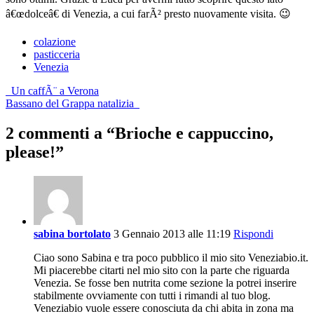
â€œdolceâ€ di Venezia, a cui farÃ² presto nuovamente visita. 😉
colazione
pasticceria
Venezia
Post
Un caffÃ¨ a Verona
Bassano del Grappa natalizia
navigation
2 commenti a “
Brioche e cappuccino,
please!
”
sabina bortolato
3 Gennaio 2013 alle 11:19
Rispondi
Ciao sono Sabina e tra poco pubblico il mio sito Veneziabio.it.
Mi piacerebbe citarti nel mio sito con la parte che riguarda
Venezia. Se fosse ben nutrita come sezione la potrei inserire
stabilmente ovviamente con tutti i rimandi al tuo blog.
Veneziabio vuole essere conosciuta da chi abita in zona ma