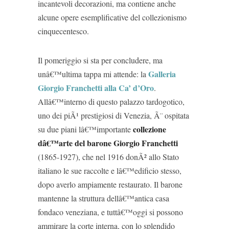
incantevoli decorazioni, ma contiene anche
alcune opere esemplificative del collezionismo
cinquecentesco.
Il pomeriggio si sta per concludere, ma
Galleria
unâ€™ultima tappa mi attende: la
Giorgio Franchetti alla Ca’ d’Oro
.
Allâ€™interno di questo palazzo tardogotico,
uno dei piÃ¹ prestigiosi di Venezia, Ã¨ ospitata
collezione
su due piani lâ€™importante
dâ€™arte del barone Giorgio Franchetti
(1865-1927), che nel 1916 donÃ² allo Stato
italiano le sue raccolte e lâ€™edificio stesso,
dopo averlo ampiamente restaurato. Il barone
mantenne la struttura dellâ€™antica casa
fondaco veneziana, e tuttâ€™oggi si possono
ammirare la corte interna, con lo splendido