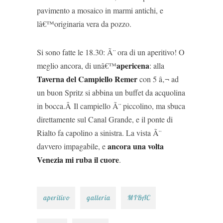
pavimento a mosaico in marmi antichi, e
lâ€™originaria vera da pozzo.
Si sono fatte le 18.30: Ã¨ ora di un aperitivo! O
apericena
meglio ancora, di unâ€™
: alla
Taverna del Campiello Remer
con 5 â‚¬ ad
un buon Spritz si abbina un buffet da acquolina
in bocca.Â Il campiello Ã¨ piccolino, ma sbuca
direttamente sul Canal Grande, e il ponte di
Rialto fa capolino a sinistra. La vista Ã¨
ancora una volta
davvero impagabile, e
Venezia mi ruba il cuore
.
aperitivo
galleria
MIBAC