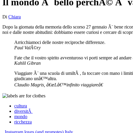
Il mondo Ã¨ bello perchÃ© Ã¨ v
Di
Chiara
Dopo la giornata della memoria dello scorso 27 gennaio Ã¨ bene rico
noi e dalle nostre abitudini: dobbiamo essere curiosi e cercare di scopr
Arricchiamoci delle nostre reciproche differenze.
Paul ValÃ©ry
Fate che il vostro spirito avventuroso vi porti sempre ad andare 
Kahlil Gibran
Viaggiare Ã¨ una scuola di umiltÃ , fa toccare con mano i limit
giudicano unâ€™altra.
Claudio Magris, â€œLâ€™infinito viaggiareâ€
cultura
diversitÃ
mondo
ricchezza
Post
Instagram loves (and promotes) Italy