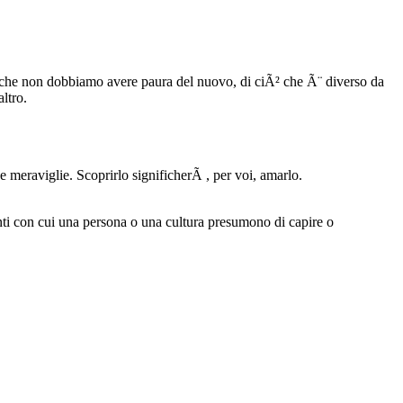
 che non dobbiamo avere paura del nuovo, di ciÃ² che Ã¨ diverso da
ltro.
e meraviglie. Scoprirlo significherÃ , per voi, amarlo.
nti con cui una persona o una cultura presumono di capire o