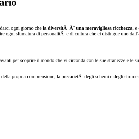
ario
rdarci ogni giorno che
la diversitÃ Ã¨ una meravigliosa ricchezza
, e
ire ogni sfumatura di personalitÃ e di cultura che ci distingue uno dall’a
avanti per scoprire il mondo che vi circonda con le sue stranezze e le su
i della propria comprensione, la precarietÃ degli schemi e degli strume