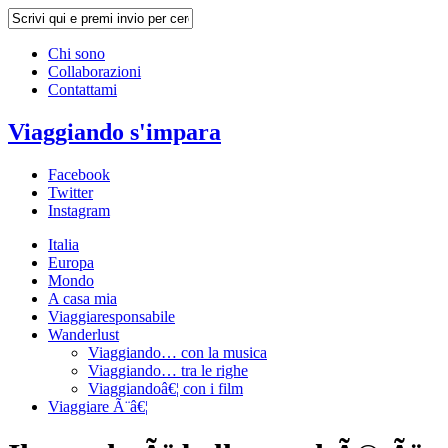
Chi sono
Collaborazioni
Contattami
Viaggiando s'impara
Facebook
Twitter
Instagram
Italia
Europa
Mondo
A casa mia
Viaggiaresponsabile
Wanderlust
Viaggiando… con la musica
Viaggiando… tra le righe
Viaggiandoâ€¦ con i film
Viaggiare Ã¨â€¦