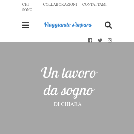
CHI
COLLABORAZIONI
CONTATTAMI
SONO
Viaggiando s'impara
Un lavoro
da sogno
DI
CHIARA