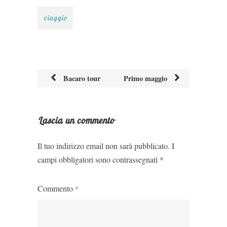
viaggio
Bacaro tour
Primo maggio
Post
navigation
Lascia un commento
Il tuo indirizzo email non sarà pubblicato.
I
campi obbligatori sono contrassegnati
*
Commento
*