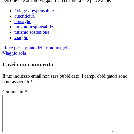
persone che amano viaggiare alla maniera che piace a me.
#viaggiaresponsabile
autenticitÃ
consiglio
turismo responsabile
turismo sostenibile
viaggio
Post
Idee per il ponte del primo maggio
Viaggio sola
navigation
Lascia un commento
Il tuo indirizzo email non sarà pubblicato.
I campi obbligatori sono
contrassegnati
*
Commento
*