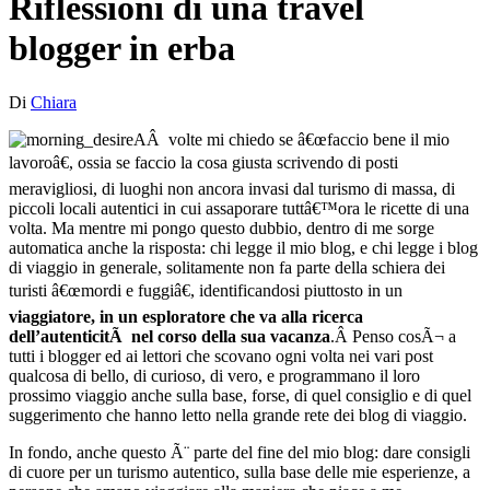
Riflessioni di una travel
blogger in erba
Di
Chiara
AÂ volte mi chiedo se â€œfaccio bene il mio
lavoroâ€, ossia se faccio la cosa giusta scrivendo di posti
meravigliosi, di luoghi non ancora invasi dal turismo di massa, di
piccoli locali autentici in cui assaporare tuttâ€™ora le ricette di una
volta. Ma mentre mi pongo questo dubbio, dentro di me sorge
automatica anche la risposta: chi legge il mio blog, e chi legge i blog
di viaggio in generale, solitamente non fa parte della schiera dei
turisti â€œmordi e fuggiâ€, identificandosi piuttosto in un
viaggiatore, in un esploratore che va alla ricerca
dell’autenticitÃ nel corso della sua vacanza
.Â Penso cosÃ¬ a
tutti i blogger ed ai lettori che scovano ogni volta nei vari post
qualcosa di bello, di curioso, di vero, e programmano il loro
prossimo viaggio anche sulla base, forse, di quel consiglio e di quel
suggerimento che hanno letto nella grande rete dei blog di viaggio.
In fondo, anche questo Ã¨ parte del fine del mio blog: dare consigli
di cuore per un turismo autentico, sulla base delle mie esperienze, a