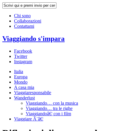
Chi sono
Collaborazioni
Contattami
Viaggiando s'impara
Facebook
Twitter
Instagram
Italia
Europa
Mondo
A casa mia
Viaggiaresponsabile
Wanderlust
Viaggiando… con la musica
Viaggiando… tra le righe
Viaggiandoâ€¦ con i film
Viaggiare Ã¨â€¦