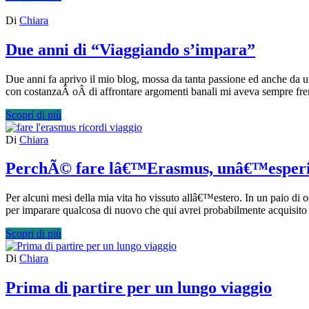
Di
Chiara
Due anni di “Viaggiando s’impara”
Due anni fa aprivo il mio blog, mossa da tanta passione ed anche da un
con costanzaÂ oÂ di affrontare argomenti banali mi aveva sempre fre
Scopri di più
Di
Chiara
PerchÃ© fare lâ€™Erasmus, unâ€™esperien
Per alcuni mesi della mia vita ho vissuto allâ€™estero. In un paio di 
per imparare qualcosa di nuovo che qui avrei probabilmente acquisi
Scopri di più
Di
Chiara
Prima di partire per un lungo viaggio