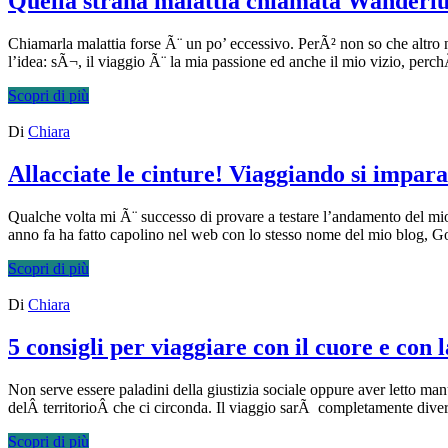
Quella strana malattia chiamata Wanderlu
Chiamarla malattia forse Ã¨ un po’ eccessivo. PerÃ² non so che alt
l’idea: sÃ¬, il viaggio Ã¨ la mia passione ed anche il mio vizio, perc
Scopri di più
Di
Chiara
Allacciate le cinture! Viaggiando si impara
Qualche volta mi Ã¨ successo di provare a testare l’andamento del mi
anno fa ha fatto capolino nel web con lo stesso nome del mio blog, Go
Scopri di più
Di
Chiara
5 consigli per viaggiare con il cuore e con l
Non serve essere paladini della giustizia sociale oppure aver letto manu
delÂ territorioÂ che ci circonda. Il viaggio sarÃ completamente diver
Scopri di più