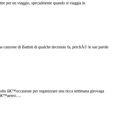
artire per un viaggio, specialmente quando si viaggia in
 canzone di Battisti di qualche decennio fa, perchÃ© le sue parole
colto lâ€™occasione per organizzare una ricca settimana girovaga
dellâ€™aereo….