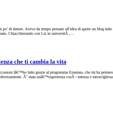
 po’ di timore. Avevo da tempo pensato all’idea di aprire un blog tutto 
nato. Chiacchierando con Liz in universitÃ ,…
za che ti cambia la vita
occasioni lâ€™ho fatto grazie al programma Erasmus, che mi ha permesso 
to diversamente. Ãˆ stata unâ€™esperienza cosÃ¬ intensa e meraviglio