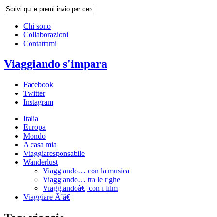
Chi sono
Collaborazioni
Contattami
Viaggiando s'impara
Facebook
Twitter
Instagram
Italia
Europa
Mondo
A casa mia
Viaggiaresponsabile
Wanderlust
Viaggiando… con la musica
Viaggiando… tra le righe
Viaggiandoâ€¦ con i film
Viaggiare Ã¨â€¦