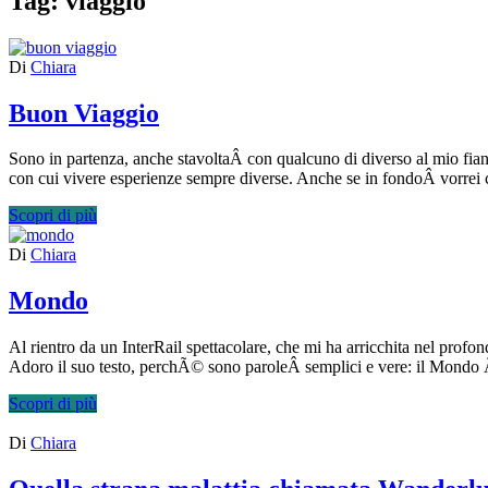
Tag:
viaggio
Di
Chiara
Buon Viaggio
Sono in partenza, anche stavoltaÂ con qualcuno di diverso al mio fia
con cui vivere esperienze sempre diverse. Anche se in fondoÂ vorrei
Scopri di più
Di
Chiara
Mondo
Al rientro da un InterRail spettacolare, che mi ha arricchita nel prof
Adoro il suo testo, perchÃ© sono paroleÂ semplici e vere: il Mondo Ã
Scopri di più
Di
Chiara