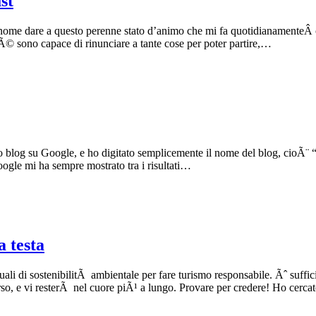
st
ro nome dare a questo perenne stato d’animo che mi fa quotidianamente
hÃ© sono capace di rinunciare a tante cose per poter partire,…
o blog su Google, e ho digitato semplicemente il nome del blog, cioÃ¨ 
ogle mi ha sempre mostrato tra i risultati…
a testa
ali di sostenibilitÃ ambientale per fare turismo responsabile. Ãˆ suffici
so, e vi resterÃ nel cuore piÃ¹ a lungo. Provare per credere! Ho cercat