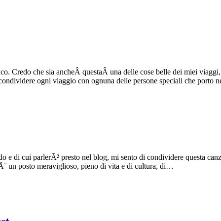
nco. Credo che sia ancheÂ questaÂ una delle cose belle dei miei viaggi
 condividere ogni viaggio con ognuna delle persone speciali che porto
ondo e di cui parlerÃ² presto nel blog, mi sento di condividere questa 
¨ un posto meraviglioso, pieno di vita e di cultura, di…