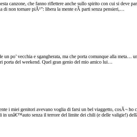
uesta canzone, che fanno riflettere anche sullo spirito con cui si deve p
lia di non tornare piÃ¹”: libera la mente eÂ parti senza pensieri,…
ile un po’ vecchia e sgangherata, ma che porta comunque alla meta… una
fuori porta del weekend. Quel gran genio del mio amico lui…
e i miei genitori avevano voglia di farsi un bel viaggetto, cosÃ¬ ho 
gli in unâ€™auto senza il terrore del limite dei chili (e delle valigie!) 