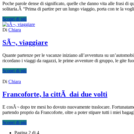
Poche parole dense di significato, quelle che danno vita alle frasi di q
solitaria.Â “Prima di partire per un lungo viaggio, porta con te la vog
Scopri di più
Di
Chiara
SÃ¬, viaggiare
Quante partenze per le vacanze iniziano all’avventura su un’automob
ricordano i viaggi da ragazzi, le prime avventure di gruppo, le gite 
Scopri di più
Di
Chiara
Francoforte, la cittÃ dai due volti
E cosÃ¬ dopo tre mesi ho dovuto nuovamente traslocare. Fortunatament
partendo proprio da Francoforte, oltre a poter stipare tutti i miei baga
Scopri di più
Pagina 2 di 4