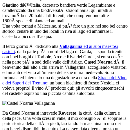
Giardino dâ€™Italia, decretato bandiera verde Legambiente e
caratterizzato da una biodiversitÃ straordinaria: qui infatti si
trovanoÂ ben 20 habitat differenti, che comprendono oltre
1800Â specie di piante ed animali.
Una volta tornati a Malcesine, si puÃ² fare un giro nel suo bel centro
storico, cenare in uno dei locali in riva al lago ed ammirare il
Castello a picco sull’acqua.
Il terzo giorno Ã¨ dedicato alla
Vallagarina
ed ai suoi maestosi
castelli
: dalla parte piÃ¹ a nord del lago di Garda, la sponda trentina
con i bei borghi di Torbole, Arco e Riva del Garda, si entra cosÃ¬
nella parte piÃ¹ a sud della valle dell’Adige.
Castel Noarna
dÃ il
benvenuto dall’alto a chi arriva in Vallagarina, accogliendo visitatori
ed amanti del vino all’interno delle sue mura medievali. Sono
fortunata ed intercetto una degustazione a cura della
Strada del Vino
e dei Sapori del Trentino
: un buon bicchiere di fresco Nosiola ci
voleva proprio! Il vino Ã¨ prodotto qui: gli avvolti cinquecenteschi
del castello ospitano una piccola cantina autoctona.
Da Castel Noarna si intravede
Rovereto
, la cittÃ della cultura e
della pace. Una volta scesi in valle, il mio consiglio Ã¨ di scoprire la
parte storica della cittÃ a piedi, lasciando la macchina in uno dei
parcheggi disponibili in centro. La passeggiata diventa presto un