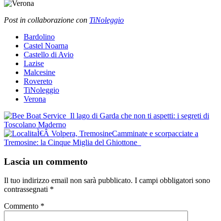
Post in collaborazione con
TiNoleggio
Bardolino
Castel Noarna
Castello di Avio
Lazise
Malcesine
Rovereto
TiNoleggio
Verona
Post
Il lago di Garda che non ti aspetti: i segreti di
Toscolano Maderno
navigation
Camminate e scorpacciate a
Tremosine: la Cinque Miglia del Ghiottone
Lascia un commento
Il tuo indirizzo email non sarà pubblicato.
I campi obbligatori sono
contrassegnati
*
Commento
*