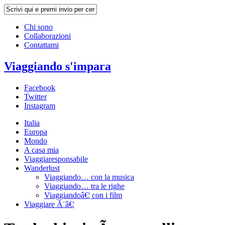
Chi sono
Collaborazioni
Contattami
Viaggiando s'impara
Facebook
Twitter
Instagram
Italia
Europa
Mondo
A casa mia
Viaggiaresponsabile
Wanderlust
Viaggiando… con la musica
Viaggiando… tra le righe
Viaggiandoâ€¦ con i film
Viaggiare Ã¨â€¦