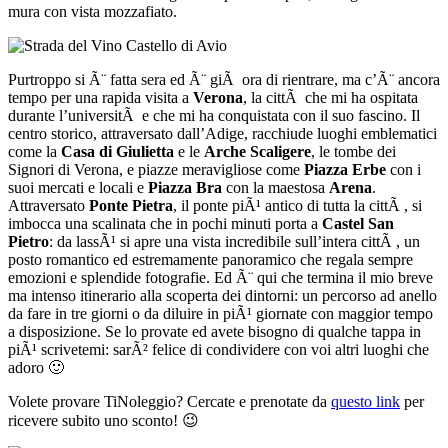
mura con vista mozzafiato.
Purtroppo si Ã¨ fatta sera ed Ã¨ giÃ ora di rientrare, ma c’Ã¨ ancora
tempo per una rapida visita a
Verona
, la cittÃ che mi ha ospitata
durante l’universitÃ e che mi ha conquistata con il suo fascino. Il
centro storico, attraversato dall’Adige, racchiude luoghi emblematici
come la
Casa di Giulietta
e le
Arche Scaligere
, le tombe dei
Signori di Verona, e piazze meravigliose come
Piazza Erbe
con i
suoi mercati e locali e
Piazza Bra
con la maestosa
Arena
.
Attraversato
Ponte Pietra
, il ponte piÃ¹ antico di tutta la cittÃ , si
imbocca una scalinata che in pochi minuti porta a
Castel San
Pietro
: da lassÃ¹ si apre una vista incredibile sull’intera cittÃ , un
posto romantico ed estremamente panoramico che regala sempre
emozioni e splendide fotografie. Ed Ã¨ qui che termina il mio breve
ma intenso itinerario alla scoperta dei dintorni: un percorso ad anello
da fare in tre giorni o da diluire in piÃ¹ giornate con maggior tempo
a disposizione. Se lo provate ed avete bisogno di qualche tappa in
piÃ¹ scrivetemi: sarÃ² felice di condividere con voi altri luoghi che
adoro 🙂
Volete provare TiNoleggio? Cercate e prenotate da
questo link
per
ricevere subito uno sconto! 😉