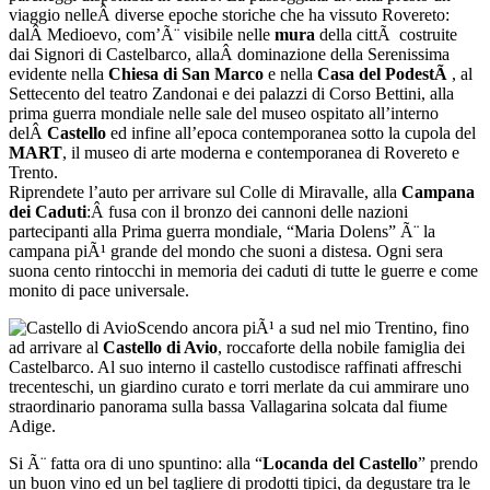
viaggio nelleÂ diverse epoche storiche che ha vissuto Rovereto:
dalÂ Medioevo, com’Ã¨ visibile nelle
mura
della cittÃ costruite
dai Signori di Castelbarco, allaÂ dominazione della Serenissima
evidente nella
Chiesa di San Marco
e nella
Casa del PodestÃ
, al
Settecento del teatro Zandonai e dei palazzi di Corso Bettini, alla
prima guerra mondiale nelle sale del museo ospitato all’interno
delÂ
Castello
ed infine all’epoca contemporanea sotto la cupola del
MART
, il museo di arte moderna e contemporanea di Rovereto e
Trento.
Riprendete l’auto per arrivare sul Colle di Miravalle, alla
Campana
dei Caduti
:Â fusa con il bronzo dei cannoni delle nazioni
partecipanti alla Prima guerra mondiale, “Maria Dolens” Ã¨ la
campana piÃ¹ grande del mondo che suoni a distesa. Ogni sera
suona cento rintocchi in memoria dei caduti di tutte le guerre e come
monito di pace universale.
Scendo ancora piÃ¹ a sud nel mio Trentino, fino
ad arrivare al
Castello di Avio
, roccaforte della nobile famiglia dei
Castelbarco. Al suo interno il castello custodisce raffinati affreschi
trecenteschi, un giardino curato e torri merlate da cui ammirare uno
straordinario panorama sulla bassa Vallagarina solcata dal fiume
Adige.
Si Ã¨ fatta ora di uno spuntino: alla “
Locanda del Castello
” prendo
un buon vino ed un bel tagliere di prodotti tipici, da degustare tra le