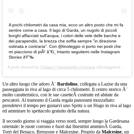
A pochi chilometri da casa mia, ecco un altro posto che mi fa
sentire come a casa. Il lago di Garda, un nugolo di piccoli
borghi affacciati sull'acqua, i colori delle vele delle barche e
dei parapendio, la brezza che soffia sempre "in direzione
ostinata e contraria". Con @tinoleggio vi porto nei posti che
mi piacciono di piÃ¹ â˜€ï¸ Intanto seguitemi nelle Instagram
Stories ðŸ˜‰
A post shared by
Chiara | Viaggiando s'impara
(@viaggiandosimpara) on
Un altro luogo che adoro Ã¨
Bardolino
, collegata a Lazise da una
passeggiata in riva al lago di circa 5 chilometri. Il centro storico Ã¨
molto caratteristico, con le sue casetteÂ costruite ed abitate da
pescatori. Al tramonto il Garda regala panorami mozzafiato:
prendetevi il tempo per gustarvi uno Spritz o un Hugo in riva al lago
ed ammirare lo spettacolo gratuito della natura.
Il secondo giorno si viaggia verso nord, sempre lungo la Gardesana
orientale: le ruote corrono e fuori dai finestrini ammiroÂ Garda,
Torri del Benaco, Brenzone e Malcesine. Proprio da
Malcesine
, un