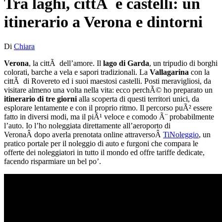
Tra laghi, cittÃ e castelli: un
itinerario a Verona e dintorni
Di
Chiara
Verona
, la cittÃ dell’amore. Il
lago di Garda
, un tripudio di borghi
colorati, barche a vela e sapori tradizionali. La
Vallagarina
con la
cittÃ di Rovereto ed i suoi maestosi castelli. Posti meravigliosi, da
visitare almeno una volta nella vita: ecco perchÃ© ho preparato un
itinerario di tre giorni
alla scoperta di questi territori unici, da
esplorare lentamente e con il proprio ritmo. Il percorso puÃ² essere
fatto in diversi modi, ma il piÃ¹ veloce e comodo Ã¨ probabilmente
l’auto. Io l’ho noleggiata direttamente all’aeroporto di
VeronaÂ dopo averla prenotata online attraversoÂ
TiNoleggio
, un
pratico portale per il noleggio di auto e furgoni che compara le
offerte dei noleggiatori in tutto il mondo ed offre tariffe dedicate,
facendo risparmiare un bel po’.