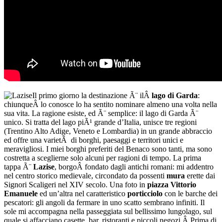
Il primo giorno la destinazione Ã¨ ilÂ
lago di Garda
:
chiunqueÂ lo conosce lo ha sentito nominare almeno una volta nella
sua vita. La ragione esiste, ed Ã¨ semplice: il lago di Garda Ã¨
unico. Si tratta del lago piÃ¹ grande d’Italia, unisce tre regioni
(Trentino Alto Adige, Veneto e Lombardia) in un grande abbraccio
ed offre una varietÃ di borghi, paesaggi e territori unici e
meravigliosi. I miei borghi preferiti del Benaco sono tanti, ma sono
costretta a sceglierne solo alcuni per ragioni di tempo. La prima
tappa Ã¨
Lazise
, borgoÂ fondato dagli antichi romani: mi addentro
nel centro storico medievale, circondato da possenti
mura
erette dai
Signori Scaligeri nel XIV secolo. Una foto in
piazza Vittorio
Emanuele
ed un’altra nel caratteristico
porticciolo
con le barche dei
pescatori: gli angoli da fermare in uno scatto sembrano infiniti. Il
sole mi accompagna nella passeggiata sul bellissimo lungolago, sul
quale si affacciano casette, bar, ristoranti e piccoli negozi.Â Prima di