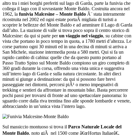
altro tra i miei borghi preferiti sul lago di Garda, parte la funivia che
collega il lago con il sovrastante Monte Baldo. Costruita ancora nel
1962, la
funivia Malcesine – Monte Baldo
Ã¨ stata interamente
ricostruita nel 2002 ed ogni estate portaÂ migliaia di turisti a
scoprire le bellezze del Monte Baldo e ad ammirare il Lago di Garda
dall’alto. La stazione di valle si trova poco sopra il centro storico di
Malcesine: da qui si parte per
un viaggio nel viaggio
, su cabine con
vista che portano in poco tempo in quota, a 1780 metri d’altezza. Le
corse partono ogni 30 minuti ed in una decina di minuti si arriva a
San Michele, stazione intermedia posta a 580 metri. Qui si fa un
rapido cambio di cabina: quelle che da questo punto portano al
Passo Tratto Spino sul Monte Baldo compiono un giro completo di
360 gradi durante la corsa, offrendo una vista unica e suggestiva
sull’intero lago di Garda e sulla natura circostante. In altri dieci
minuti si giunge a destinazione: da qui si possono fare brevi
passeggiate nei dintorni, percorsi piÃ¹ o meno impegnativi di
trekking e sentieri da affrontare in mountain bike. Basta percorrere
pochi passi per trovarsi di fronte ad uno spettacolare panorama: lo
sguardo corre dalla riva trentina fino alle sponde lombarde e venete,
abbracciando in un’unica vista l’intero lago.
Sul massiccio montuoso si trova il
Parco Naturale Locale del
Monte Baldo
, noto giÃ nel 1500 come â€œHortus Italiaeâ€,